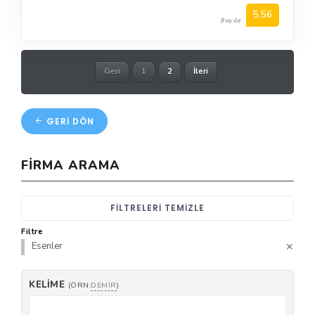
5.56
9 oy ile
Geri
1
2
İleri
GERI DÖN
FIRMA ARAMA
FILTRELERI TEMIZLE
Filtre
Esenler
KELIME
(ÖRN:
DEMIR
)