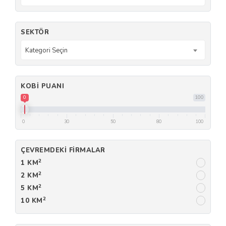
SEKTÖR
Kategori Seçin
KOBI PUANI
0
100
0
30
50
80
100
ÇEVREMDEKI FIRMALAR
2
1 KM
2
2 KM
2
5 KM
2
10 KM