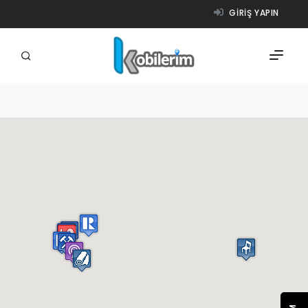
GIRIŞ YAPIN
FIRMALAR
ÜRÜNLER
NASIL ÇALIŞIR?
YARDIM