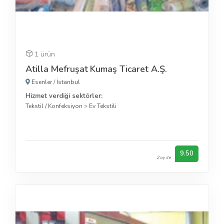
1 ürün
Atilla Mefruşat Kumaş Ticaret A.Ş.
Esenler
/
İstanbul
Hizmet verdiği sektörler:
Tekstil / Konfeksiyon
>
Ev Tekstili
9.50
2 oy ile