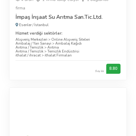
firma
İmpaş İnşaat Su Arıtma San.Tic.Ltd.
Esenler
/
İstanbul
Hizmet verdiği sektörler:
Alışveriş Merkezleri
>
Online Alışveriş Siteleri
Ambalaj / Yan Sanayi
>
Ambalaj Kağıdı
Arıtma / Temizlik
>
Arıtma
Arıtma / Temizlik
>
Temizlik Endüstrisi
ithalat / ihracat
>
ithalat Firmaları
8.80
5 oy ile