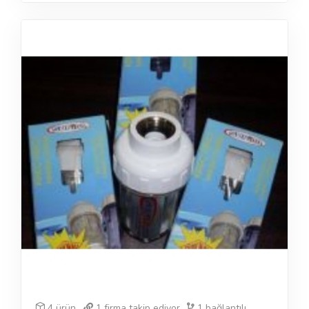
4 ürün
1
firma takip ediyor
1
bağlantılı