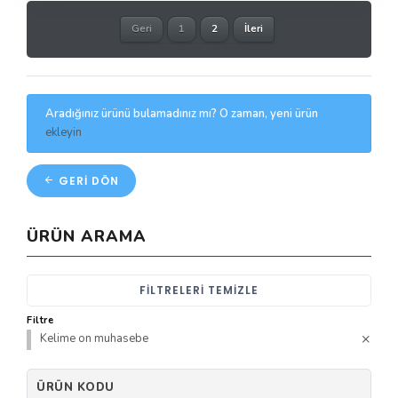
Geri
1
2
İleri
Aradığınız ürünü bulamadınız mı? O zaman, yeni ürün
ekleyin
GERI DÖN
ÜRÜN ARAMA
FILTRELERI TEMIZLE
Filtre
Kelime on muhasebe
ÜRÜN KODU