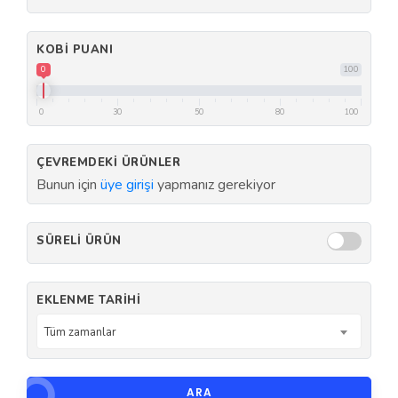
KOBI PUANI
0
100
0
30
50
80
100
ÇEVREMDEKI ÜRÜNLER
Bunun için
üye girişi
yapmanız gerekiyor
SÜRELI ÜRÜN
EKLENME TARIHI
Tüm zamanlar
ARA