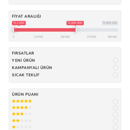
FIYAT ARALIĞI
TL1 000
TL300 000
TL500 000
0
125 000
250 000
375 000
500 000
FIRSATLAR
YENI ÜRÜN
KAMPANYALI ÜRÜN
SICAK TEKLIF
ÜRÜN PUANI