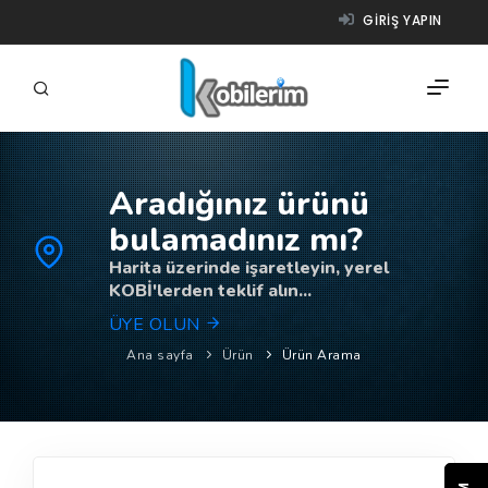
GIRIŞ YAPIN
Aradığınız ürünü
FIRMALAR
bulamadınız mı?
ÜRÜNLER
Harita üzerinde işaretleyin, yerel
KOBİ'lerden teklif alın...
NASIL ÇALIŞIR?
ÜYE OLUN
YARDIM
Ana sayfa
Ürün
Ürün Arama