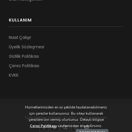
KULLANIM
Nasıl Çalışır
Üyelik Sözleşmesi
Gizlilik Politikası
Çerez Politikası
KVKK
Hizmetlerimizden en iyi şekilde faydalanabilmeniz
için çerezler kullanıyoruz. Bu siteyi kullanarak
Tüm hakları Saklıdır. © 2007-2026 Kobilerim
çerezlere izin vermiş olursunuz. Detaylı bilgiye
Çerez Politikası
sayfamızdan erişebilirsiniz.