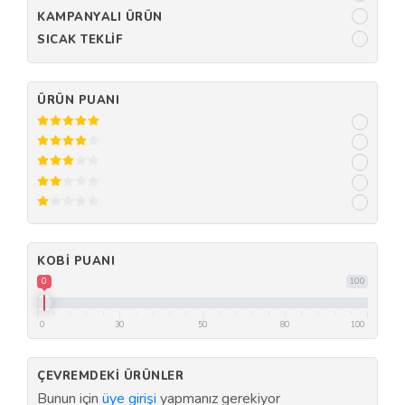
KAMPANYALI ÜRÜN
SICAK TEKLIF
ÜRÜN PUANI
KOBI PUANI
0
100
0
30
50
80
100
ÇEVREMDEKI ÜRÜNLER
Bunun için
üye girişi
yapmanız gerekiyor