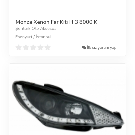
Monza Xenon Far Kiti H 3 8000 K
Şentürk Oto Aksesuar
Esenyurt / İstanbul
İlk siz yorum yapın