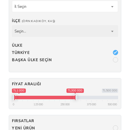
İl Seçin
İLÇE
(ÖRN:KADIKÖY, KAŞ)
Seçin...
ÜLKE
TÜRKIYE
BAŞKA ÜLKE SEÇIN
FIYAT ARALIĞI
TL1 000
TL300 000
TL500 000
0
125 000
250 000
375 000
500 000
FIRSATLAR
YENI ÜRÜN