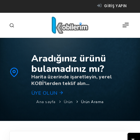
GIRIŞ YAPIN
Aradığınız ürünü
FIRMALAR
bulamadınız mı?
ÜRÜNLER
Harita üzerinde işaretleyin, yerel
KOBİ'lerden teklif alın...
NASIL ÇALIŞIR?
ÜYE OLUN
YARDIM
Ana sayfa
Ürün
Ürün Arama