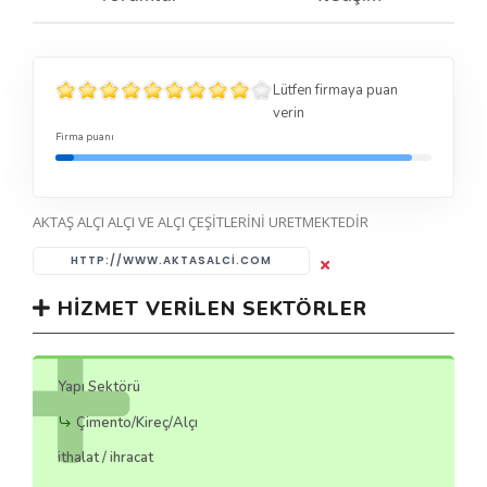
Lütfen firmaya puan
verin
Firma puanı
AKTAŞ ALÇI ALÇI VE ALÇI ÇEŞİTLERİNİ URETMEKTEDİR
HTTP://WWW.AKTASALCI.COM
HIZMET VERILEN SEKTÖRLER
Yapı Sektörü
Çimento/Kireç/Alçı
ithalat / ihracat