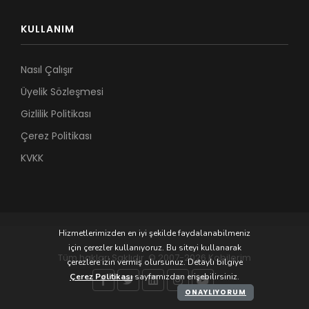
KULLANIM
Nasıl Çalışır
Üyelik Sözleşmesi
Gizlilik Politikası
Çerez Politikası
KVKK
Hizmetlerimizden en iyi şekilde faydalanabilmeniz
için çerezler kullanıyoruz. Bu siteyi kullanarak
Tüm hakları Saklıdır. © 2007-2026 Kobilerim
çerezlere izin vermiş olursunuz. Detaylı bilgiye
Çerez Politikası
sayfamızdan erişebilirsiniz.
ONAYLIYORUM