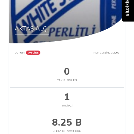
BILDIRIM
AKTAŞ ALÇI
OFFLINE
DURUM:
MEMBER SINCE:
2008
0
TAKIP EDILEN
1
TAKIPÇI
8.25 B
PROFIL GÖSTERIM