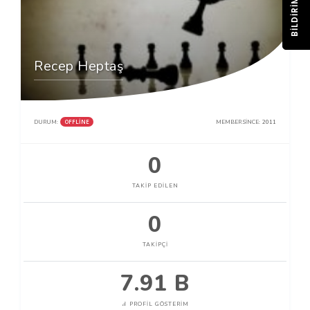
BILDIRIM
Recep Heptaş
OFFLINE
DURUM:
MEMBER SINCE:
2011
0
TAKIP EDILEN
0
TAKIPÇI
7.91 B
PROFIL GÖSTERIM