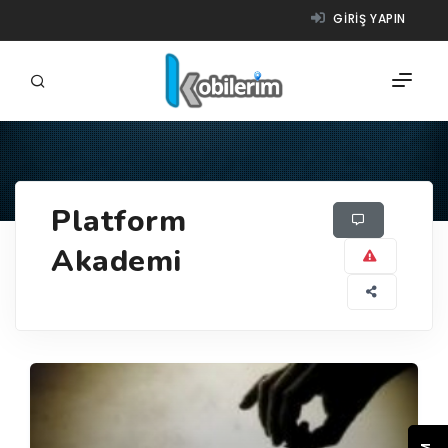
GIRIŞ YAPIN
FIRMALAR
Platform
ÜRÜNLER
Akademi
NASIL ÇALIŞIR?
YARDIM