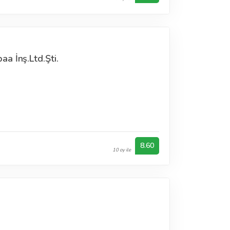
a İnş.Ltd.Şti.
n
8.60
10 oy ile