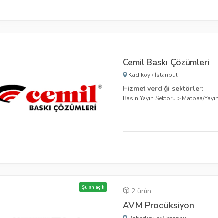
Cemil Baskı Çözümleri
Kadıköy
/
İstanbul
Hizmet verdiği sektörler:
Basın Yayın Sektörü
>
Matbaa/Yayı
Şu an açık
2 ürün
AVM Prodüksiyon