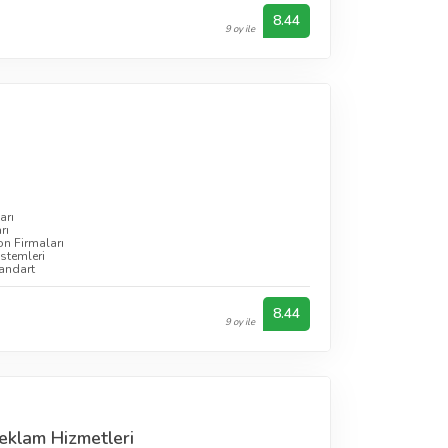
8.44
9 oy ile
arı
rı
n Firmaları
istemleri
tandart
8.44
9 oy ile
eklam Hizmetleri