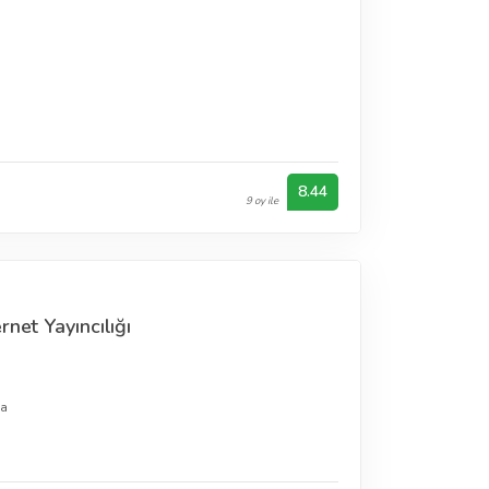
n
8.44
9 oy ile
net Yayıncılığı
ya