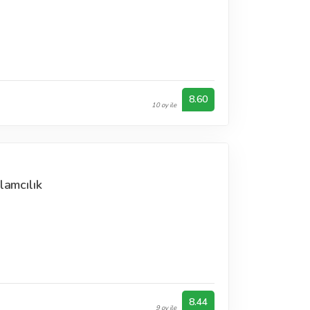
n
8.60
10 oy ile
lamcılık
n
8.44
9 oy ile