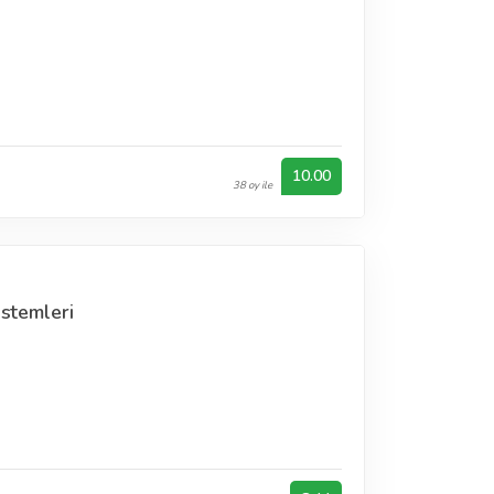
n
10.00
38 oy ile
istemleri
n