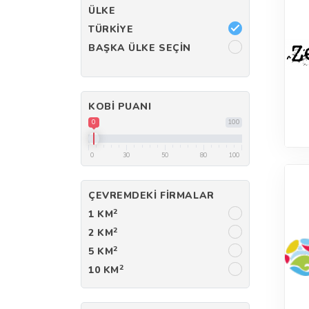
ÜLKE
TÜRKIYE
BAŞKA ÜLKE SEÇIN
KOBI PUANI
0
100
0
30
50
80
100
ÇEVREMDEKI FIRMALAR
2
1 KM
2
2 KM
2
5 KM
2
10 KM