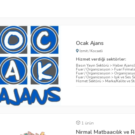
Ocak Ajans
İzmit
/
Kocaeli
Hizmet verdiği sektörler:
Basın Yayın Sektörü
>
Haber Ajansl
Fuar / Organizasyon
>
Fuar Firmala
Fuar / Organizasyon
>
Organizasyo
Fuar / Organizasyon
>
Işık ve Ses S
Hizmet Sektörü
>
Marka/Kalite ve S
1 ürün
Nirmal Matbaacılık ve R