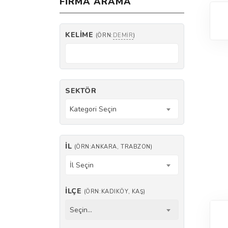
FIRMA ARAMA
KELIME
(ÖRN:
DEMIR
)
SEKTÖR
Kategori Seçin
İL
(ÖRN:ANKARA, TRABZON)
İl Seçin
İLÇE
(ÖRN:KADIKÖY, KAŞ)
Seçin...