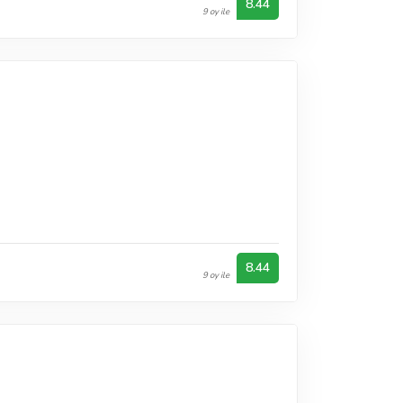
8.44
9 oy ile
n
8.44
9 oy ile