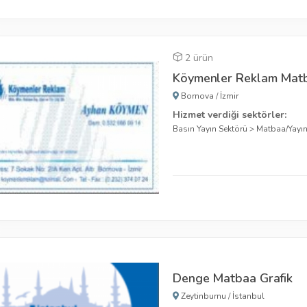
2 ürün
Köymenler Reklam Matba
Bornova
/
İzmir
Hizmet verdiği sektörler:
Basın Yayın Sektörü
>
Matbaa/Yayı
Denge Matbaa Grafik
Zeytinburnu
/
İstanbul