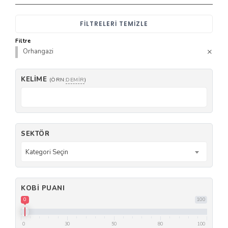
FILTRELERI TEMIZLE
Filtre
Orhangazi
KELIME
(ÖRN:
DEMIR
)
SEKTÖR
Kategori Seçin
KOBI PUANI
0
100
0
30
50
80
100