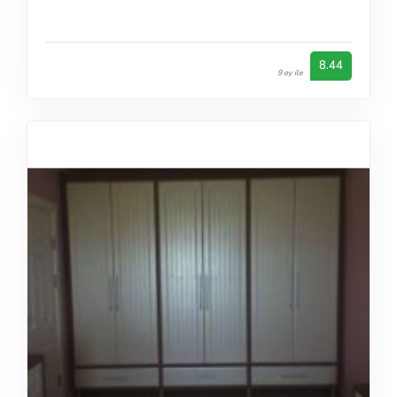
8.44
9 oy ile