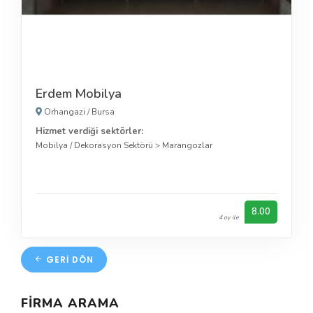
Erdem Mobilya
Orhangazi
/
Bursa
Hizmet verdiği sektörler:
Mobilya / Dekorasyon Sektörü
>
Marangozlar
8.00
4 oy ile
GERI DÖN
FIRMA ARAMA