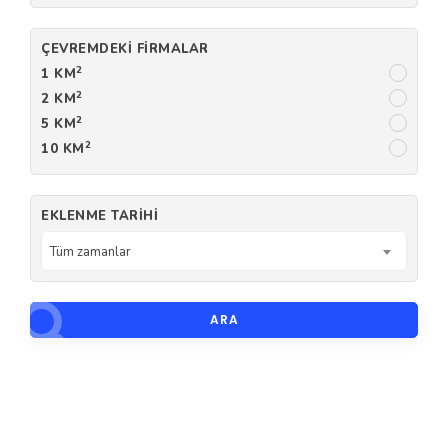
ÇEVREMDEKI FIRMALAR
2
1 KM
2
2 KM
2
5 KM
2
10 KM
EKLENME TARIHI
Tüm zamanlar
ARA