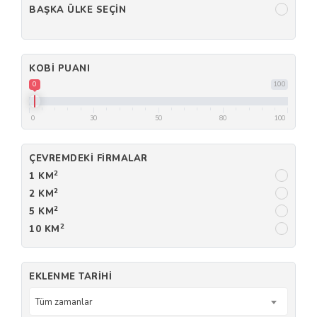
BAŞKA ÜLKE SEÇIN
KOBI PUANI
0
100
0
30
50
80
100
ÇEVREMDEKI FIRMALAR
2
1 KM
2
2 KM
2
5 KM
2
10 KM
EKLENME TARIHI
Tüm zamanlar