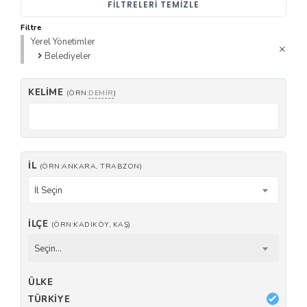
FILTRELERI TEMIZLE
Filtre
Yerel Yönetimler
Belediyeler
KELIME
(ÖRN:
DEMIR
)
İL
(ÖRN:ANKARA, TRABZON)
İl Seçin
İLÇE
(ÖRN:KADIKÖY, KAŞ)
Seçin...
ÜLKE
TÜRKIYE