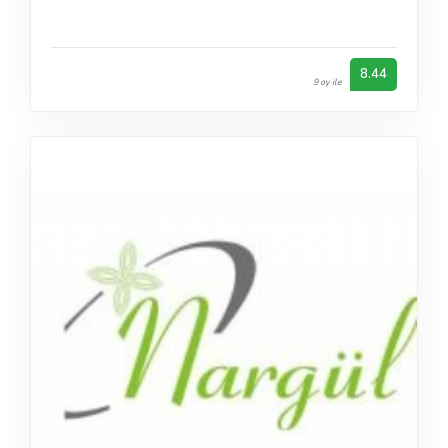
8.44
9 oy ile