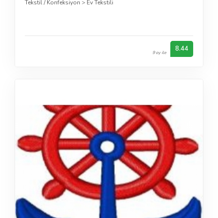
Tekstil / Konfeksiyon
>
Ev Tekstili
8.44
9 oy ile