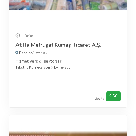
1 ürün
Atilla Mefruşat Kumaş Ticaret A.Ş.
Esenler
/
İstanbul
Hizmet verdiği sektörler:
Tekstil / Konfeksiyon
>
Ev Tekstili
9.50
2 oy ile