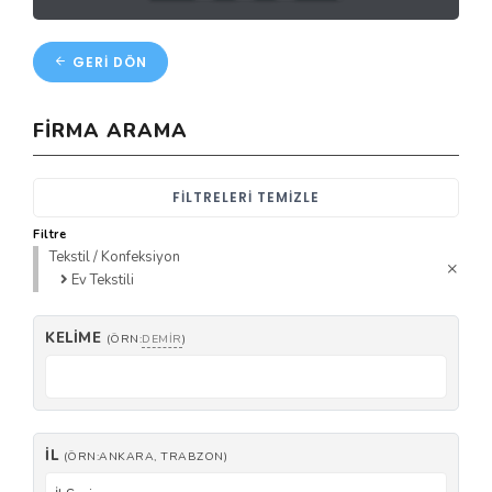
GERI DÖN
FIRMA ARAMA
FILTRELERI TEMIZLE
Filtre
Tekstil / Konfeksiyon
Ev Tekstili
KELIME
(ÖRN:
DEMIR
)
İL
(ÖRN:ANKARA, TRABZON)