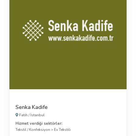
Senka Kadife
Fatih
/
İstanbul
Hizmet verdiği sektörler:
Tekstil / Konfeksiyon
>
Ev Tekstili