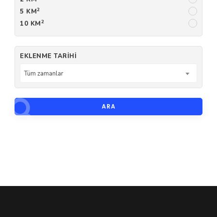
2
5 KM
2
10 KM
EKLENME TARIHI
Tüm zamanlar
ARA