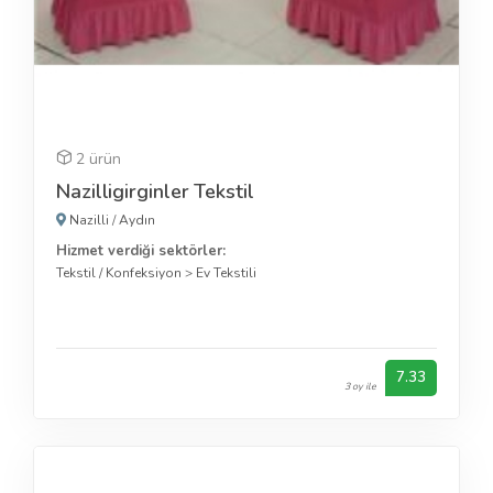
2 ürün
Nazilligirginler Tekstil
Nazilli
/
Aydın
Hizmet verdiği sektörler:
Tekstil / Konfeksiyon
>
Ev Tekstili
7.33
3 oy ile