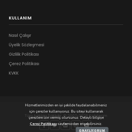
KULLANIM
Nasıl Çalışır
Üyelik Sözleşmesi
Gizlilik Politikası
Çerez Politikası
KVKK
Hizmetlerimizden en iyi şekilde faydalanabilmeniz
için çerezler kullanıyoruz. Bu siteyi kullanarak
Tüm hakları Saklıdır. © 2007-2026 Kobilerim
çerezlere izin vermiş olursunuz. Detaylı bilgiye
Çerez Politikası
sayfamızdan erişebilirsiniz.
ONAYLIYORUM