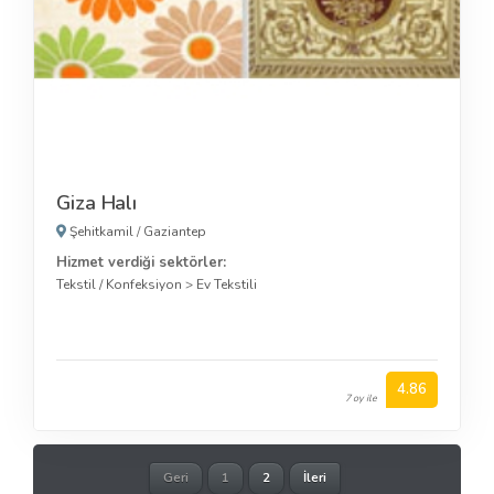
Giza Halı
Şehitkamil
/
Gaziantep
Hizmet verdiği sektörler:
Tekstil / Konfeksiyon
>
Ev Tekstili
4.86
7 oy ile
Geri
1
2
İleri