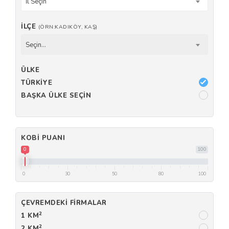
İl Seçin
İLÇE
(ÖRN:KADIKÖY, KAŞ)
Seçin...
ÜLKE
TÜRKIYE
BAŞKA ÜLKE SEÇIN
KOBI PUANI
0
100
0
30
50
80
100
ÇEVREMDEKI FIRMALAR
2
1 KM
2
2 KM