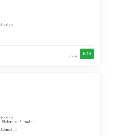
ihazları
8.44
9 oy ile
ihazları
k-Elektronik Firmaları
Makinaları