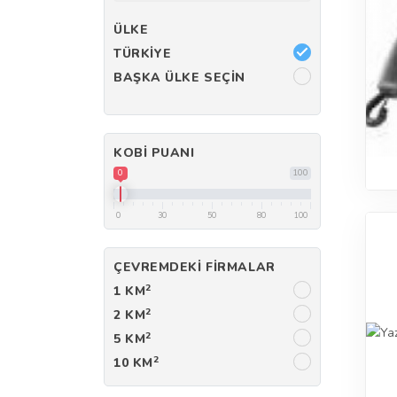
ÜLKE
TÜRKIYE
BAŞKA ÜLKE SEÇIN
KOBI PUANI
0
100
0
30
50
80
100
ÇEVREMDEKI FIRMALAR
2
1 KM
2
2 KM
2
5 KM
2
10 KM