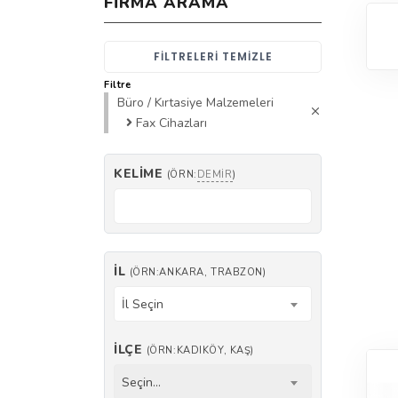
FIRMA ARAMA
FILTRELERI TEMIZLE
Filtre
Büro / Kırtasiye Malzemeleri
Fax Cihazları
KELIME
(ÖRN:
DEMIR
)
İL
(ÖRN:ANKARA, TRABZON)
İl Seçin
İLÇE
(ÖRN:KADIKÖY, KAŞ)
Seçin...