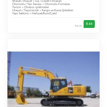
ithalat / ihracat
>
Dış Ticaret Firmaları
Otomotiv / Yan Sanayi
>
Otomotiv Firmaları
Turizm
>
Otobüs işletmeleri
Ulaşım / Taşımacılık
>
Kargo ve Kurye Şirketleri
Yapı Sektörü
>
Hafriyat/Kum/Çakıl
8.44
9 oy ile