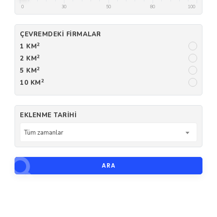
0
30
50
80
100
ÇEVREMDEKI FIRMALAR
2
1 KM
2
2 KM
2
5 KM
2
10 KM
EKLENME TARIHI
Tüm zamanlar
ARA