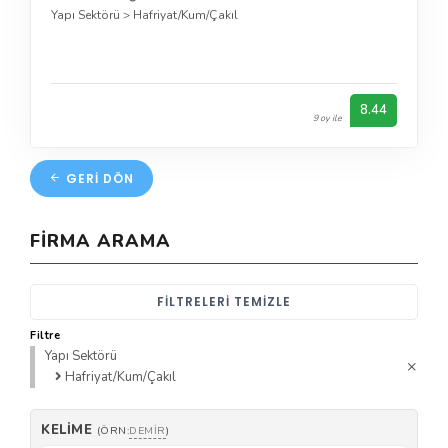
Yapı Sektörü
>
Hafriyat/Kum/Çakıl
8.44
9 oy ile
GERI DÖN
FIRMA ARAMA
FILTRELERI TEMIZLE
Filtre
Yapı Sektörü
Hafriyat/Kum/Çakıl
KELIME
(ÖRN:
DEMIR
)