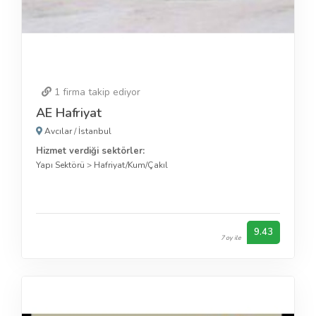
1
firma takip ediyor
AE Hafriyat
Avcılar
/
İstanbul
Hizmet verdiği sektörler:
Yapı Sektörü
>
Hafriyat/Kum/Çakıl
9.43
7 oy ile