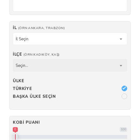
İL
(ÖRN:ANKARA, TRABZON)
İl Seçin
İLÇE
(ÖRN:KADIKÖY, KAŞ)
Seçin...
ÜLKE
TÜRKIYE
BAŞKA ÜLKE SEÇIN
KOBI PUANI
0
100