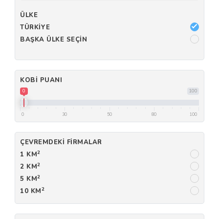
ÜLKE
TÜRKIYE
BAŞKA ÜLKE SEÇIN
KOBI PUANI
0
100
0
30
50
80
100
ÇEVREMDEKI FIRMALAR
2
1 KM
2
2 KM
2
5 KM
2
10 KM