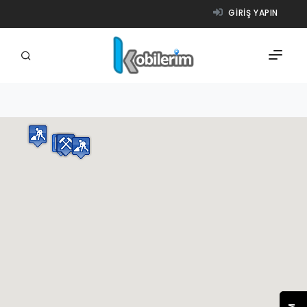
GIRIŞ YAPIN
FIRMALAR
ÜRÜNLER
NASIL ÇALIŞIR?
YARDIM