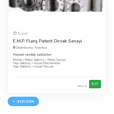
5 ürün
E.M.P. Flanş Patent Dirsek Sanayi
Zeytinburnu
/
İstanbul
Hizmet verdiği sektörler:
Maden / Metal Sektörü
>
Metal Sanayi
Yapı Sektörü
>
inşaat Malzemeleri
Yapı Sektörü
>
inşaat Tesisat
8.37
156 oy ile
GERI DÖN