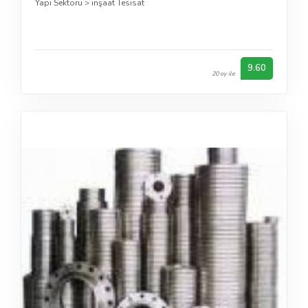
Yapı Sektörü
>
inşaat Tesisat
9.60
20 oy ile