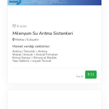
6 ürün
Milenyum Su Arıtma Sistemleri
Merkez
/
Eskişehir
Hizmet verdiği sektörler:
Arıtma / Temizlik
>
Arıtma
ithalat / ihracat
>
ihracat Firmaları
Kimya Sanayi
>
Kimyasal Madde
Yapı Sektörü
>
inşaat Tesisat
9.11
9 oy ile