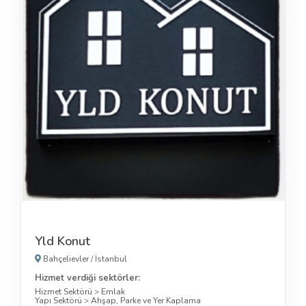
Yld Konut
Bahçelievler
/
İstanbul
Hizmet verdiği sektörler:
Hizmet Sektörü
>
Emlak
Yapı Sektörü
>
Ahşap, Parke ve Yer Kaplama