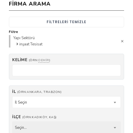
FIRMA ARAMA
FILTRELERI TEMIZLE
Filtre
Yapı Sektörü
inşaat Tesisat
KELIME
(ÖRN:
DEMIR
)
İL
(ÖRN:ANKARA, TRABZON)
İl Seçin
İLÇE
(ÖRN:KADIKÖY, KAŞ)
Seçin...