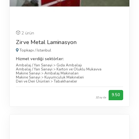
2 ürün
Zirve Metal Laminasyon
Topkapı
/
İstanbul
Hizmet verdiği sektörler:
Ambalaj / Yan Sanayi
>
Gıda Ambalajı
Ambalaj / Yan Sanayi
>
Karton ve Oluklu Mukavva
Makine Sanayi
>
Ambalaj Makinaları
Makine Sanayi
>
Kuyumculuk Makineleri
Deri ve Deri Ürünleri
>
Tabakhaneler
9.50
32 oy ile