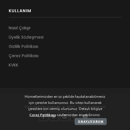
KULLANIM
Nasıl Çalışır
Üyelik Sözleşmesi
Gizlilik Politikası
Çerez Politikası
KVKK
Hizmetlerimizden en iyi şekilde faydalanabilmeniz
için çerezler kullanıyoruz. Bu siteyi kullanarak
Tüm hakları Saklıdır. © 2007-2026 Kobilerim
çerezlere izin vermiş olursunuz. Detaylı bilgiye
Çerez Politikası
sayfamızdan erişebilirsiniz.
ONAYLIYORUM