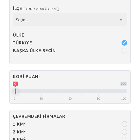
İLÇE
(ÖRN:KADIKÖY, KAŞ)
Seçin...
ÜLKE
TÜRKIYE
BAŞKA ÜLKE SEÇIN
KOBI PUANI
0
100
0
30
50
80
100
ÇEVREMDEKI FIRMALAR
2
1 KM
2
2 KM
2
5 KM