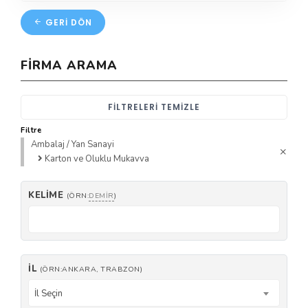
GERI DÖN
FIRMA ARAMA
FILTRELERI TEMIZLE
Filtre
Ambalaj / Yan Sanayi
Karton ve Oluklu Mukavva
KELIME
(ÖRN:
DEMIR
)
İL
(ÖRN:ANKARA, TRABZON)
İl Seçin