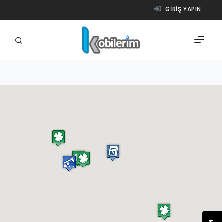
GIRIŞ YAPIN
FIRMALAR
ÜRÜNLER
NASIL ÇALIŞIR?
YARDIM