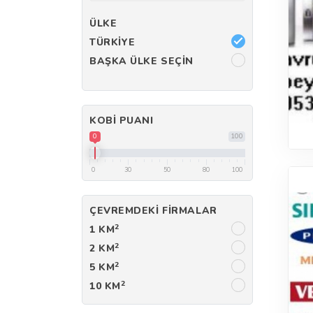
ÜLKE
TÜRKIYE
BAŞKA ÜLKE SEÇIN
KOBI PUANI
0
100
0
30
50
80
100
ÇEVREMDEKI FIRMALAR
2
1 KM
2
2 KM
2
5 KM
2
10 KM