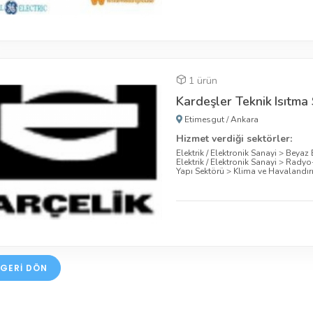
1 ürün
Kardeşler Teknik Isıtm
Etimesgut
/
Ankara
Hizmet verdiği sektörler:
Elektrik / Elektronik Sanayi
>
Beyaz 
Elektrik / Elektronik Sanayi
>
Radyo-
Yapı Sektörü
>
Klima ve Havalandı
GERI DÖN