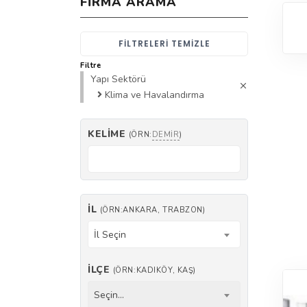
FIRMA ARAMA
FILTRELERI TEMIZLE
Filtre
Yapı Sektörü
Klima ve Havalandırma
KELIME
(ÖRN:
DEMIR
)
İL
(ÖRN:ANKARA, TRABZON)
İl Seçin
İLÇE
(ÖRN:KADIKÖY, KAŞ)
Seçin...