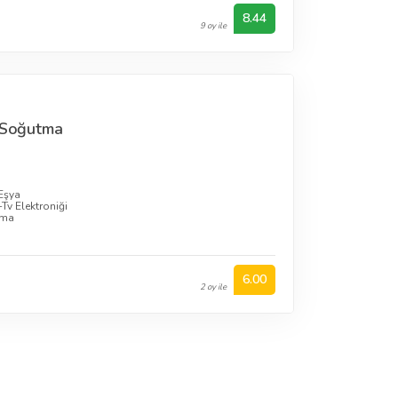
8.44
9 oy ile
a Soğutma
Eşya
Tv Elektroniği
rma
6.00
2 oy ile