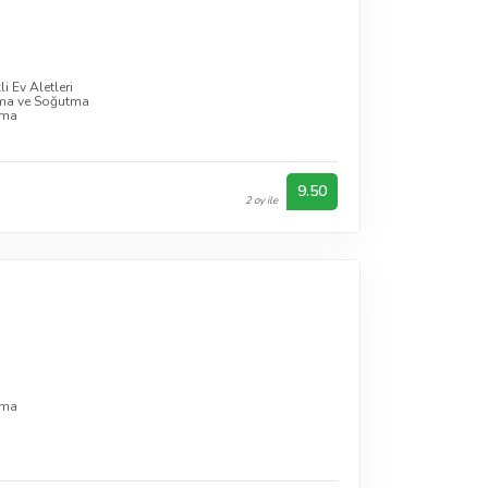
li Ev Aletleri
ıtma ve Soğutma
rma
9.50
2 oy ile
i
rma