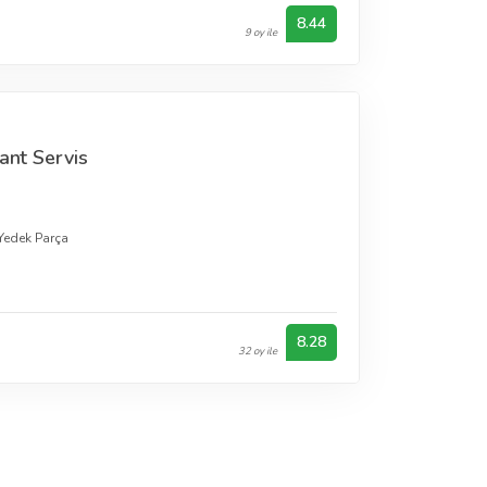
8.44
9 oy ile
ant Servis
Yedek Parça
8.28
32 oy ile