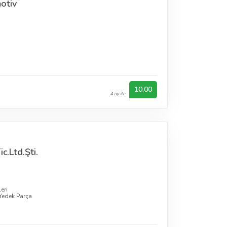
otiv
10.00
4 oy ile
c.Ltd.Şti.
eri
Yedek Parça