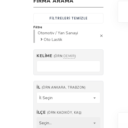
FIRMA ARAMA
FILTRELERI TEMIZLE
Filtre
Otomotiv / Yan Sanayi
Oto Lastik
KELIME
(ÖRN:
DEMIR
)
İL
(ÖRN:ANKARA, TRABZON)
İl Seçin
İLÇE
(ÖRN:KADIKÖY, KAŞ)
Seçin...