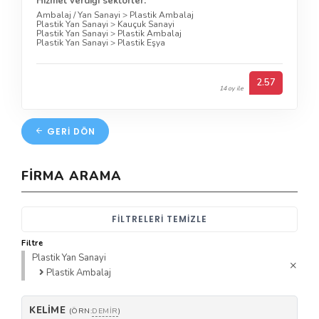
Hizmet verdiği sektörler:
Ambalaj / Yan Sanayi
>
Plastik Ambalaj
Plastik Yan Sanayi
>
Kauçuk Sanayi
Plastik Yan Sanayi
>
Plastik Ambalaj
Plastik Yan Sanayi
>
Plastik Eşya
2.57
14 oy ile
GERI DÖN
FIRMA ARAMA
FILTRELERI TEMIZLE
Filtre
Plastik Yan Sanayi
Plastik Ambalaj
KELIME
(ÖRN:
DEMIR
)