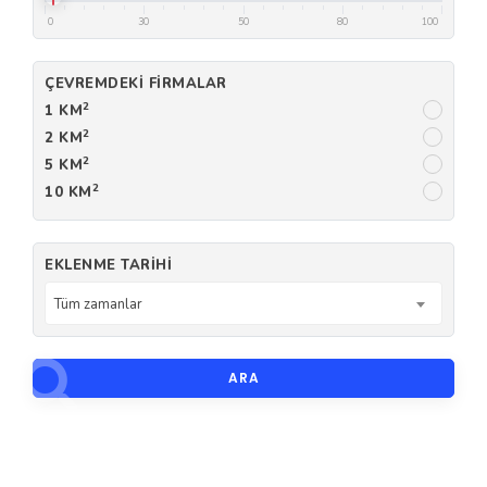
0
30
50
80
100
ÇEVREMDEKI FIRMALAR
2
1 KM
2
2 KM
2
5 KM
2
10 KM
EKLENME TARIHI
Tüm zamanlar
ARA