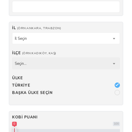
İL
(ÖRN:ANKARA, TRABZON)
İl Seçin
İLÇE
(ÖRN:KADIKÖY, KAŞ)
Seçin...
ÜLKE
TÜRKIYE
BAŞKA ÜLKE SEÇIN
KOBI PUANI
0
100