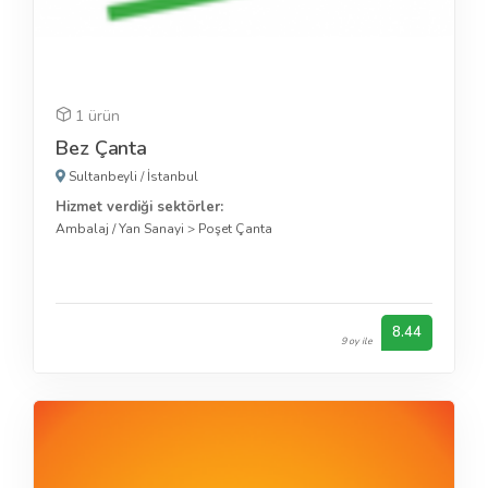
1 ürün
Bez Çanta
Sultanbeyli
/
İstanbul
Hizmet verdiği sektörler:
Ambalaj / Yan Sanayi
>
Poşet Çanta
8.44
9 oy ile