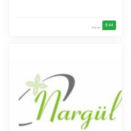
8.44
9 oy ile