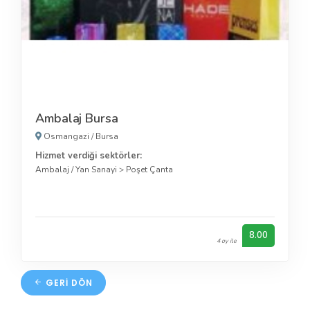
Ambalaj Bursa
Osmangazi
/
Bursa
Hizmet verdiği sektörler:
Ambalaj / Yan Sanayi
>
Poşet Çanta
8.00
4 oy ile
GERI DÖN