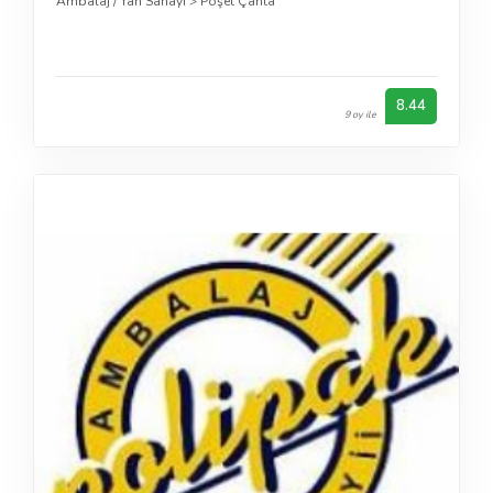
Ambalaj / Yan Sanayi
>
Poşet Çanta
8.44
9 oy ile