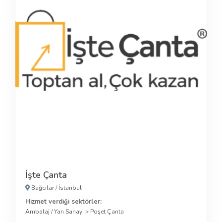
İşte Çanta
Bağcılar
/
İstanbul
Hizmet verdiği sektörler:
Ambalaj / Yan Sanayi
>
Poşet Çanta