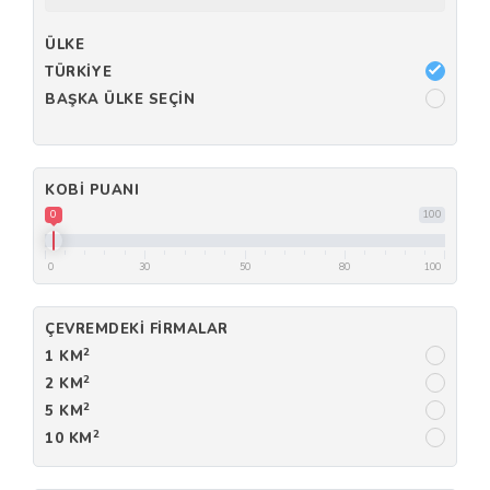
ÜLKE
TÜRKIYE
BAŞKA ÜLKE SEÇIN
KOBI PUANI
0
100
0
30
50
80
100
ÇEVREMDEKI FIRMALAR
2
1 KM
2
2 KM
2
5 KM
2
10 KM