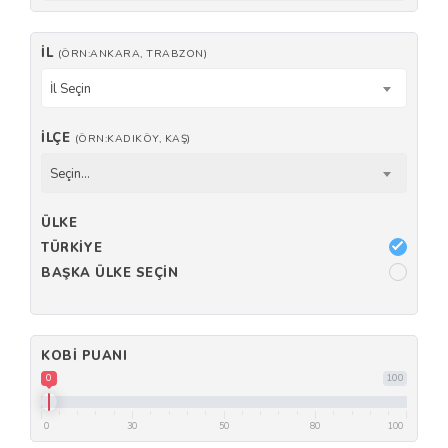
İL
(ÖRN:ANKARA, TRABZON)
İl Seçin
İLÇE
(ÖRN:KADIKÖY, KAŞ)
Seçin...
ÜLKE
TÜRKIYE
BAŞKA ÜLKE SEÇIN
KOBI PUANI
0
100
0
30
50
80
100