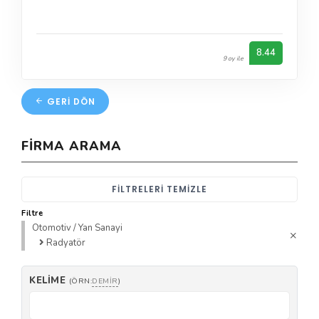
8.44
9 oy ile
GERI DÖN
FIRMA ARAMA
FILTRELERI TEMIZLE
Filtre
Otomotiv / Yan Sanayi
Radyatör
KELIME
(ÖRN:
DEMIR
)