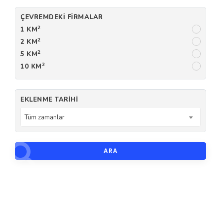
ÇEVREMDEKI FIRMALAR
2
1 KM
2
2 KM
2
5 KM
2
10 KM
EKLENME TARIHI
Tüm zamanlar
ARA