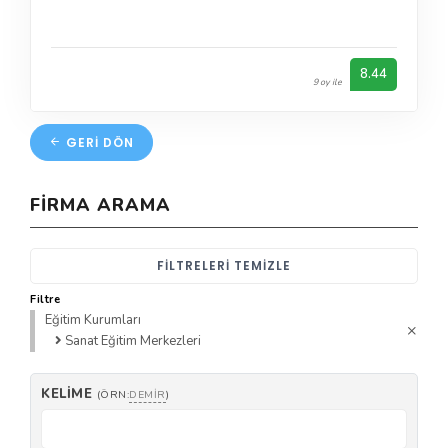
8.44
9 oy ile
GERI DÖN
FIRMA ARAMA
FILTRELERI TEMIZLE
Filtre
Eğitim Kurumları
Sanat Eğitim Merkezleri
KELIME
(ÖRN:
DEMIR
)