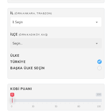
İL
(ÖRN:ANKARA, TRABZON)
İl Seçin
İLÇE
(ÖRN:KADIKÖY, KAŞ)
Seçin...
ÜLKE
TÜRKIYE
BAŞKA ÜLKE SEÇIN
KOBI PUANI
0
100
0
30
50
80
100