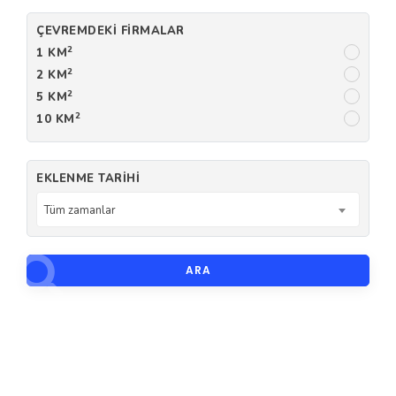
ÇEVREMDEKI FIRMALAR
2
1 KM
2
2 KM
2
5 KM
2
10 KM
EKLENME TARIHI
Tüm zamanlar
ARA