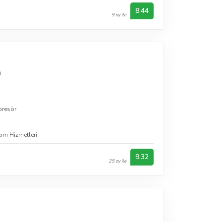
8.44
9 oy ile
a
resör
ım Hizmetleri
9.32
25 oy ile