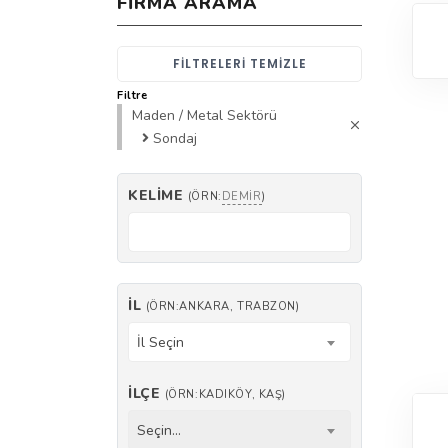
FIRMA ARAMA
FILTRELERI TEMIZLE
Filtre
Maden / Metal Sektörü
Sondaj
KELIME
(ÖRN:
DEMIR
)
İL
(ÖRN:ANKARA, TRABZON)
İl Seçin
İLÇE
(ÖRN:KADIKÖY, KAŞ)
Seçin...