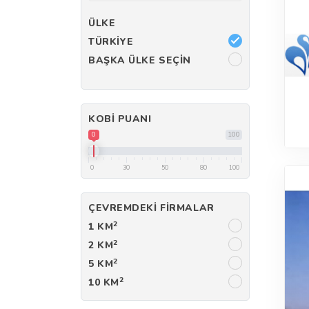
ÜLKE
TÜRKIYE
BAŞKA ÜLKE SEÇIN
KOBI PUANI
0
100
0
30
50
80
100
ÇEVREMDEKI FIRMALAR
2
1 KM
2
2 KM
2
5 KM
2
10 KM