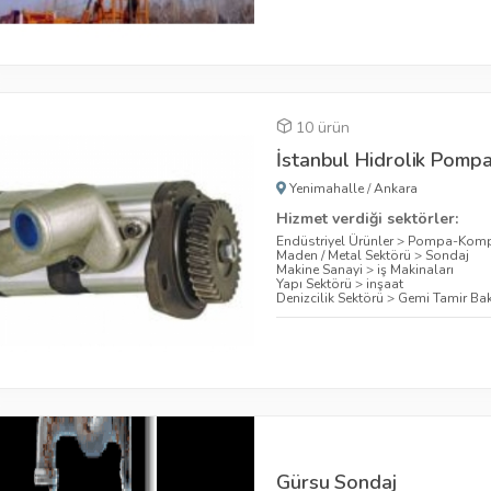
10 ürün
İstanbul Hidrolik Pomp
Yenimahalle
/
Ankara
Hizmet verdiği sektörler:
Endüstriyel Ürünler
>
Pompa-Komp
Maden / Metal Sektörü
>
Sondaj
Makine Sanayi
>
iş Makinaları
Yapı Sektörü
>
inşaat
Denizcilik Sektörü
>
Gemi Tamir Bak
Gürsu Sondaj