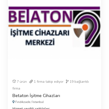
7 ürün
1
firma takip ediyor
19
bağlantılı
firma
Betaton İşitme Cihazları
Fındıkzade
/
İstanbul
Hizmet verdiği sektörler: