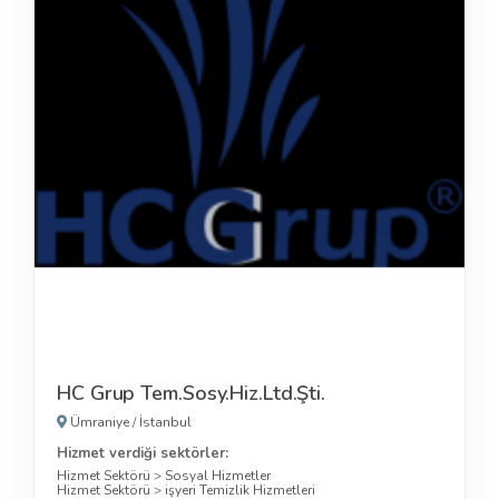
HC Grup Tem.Sosy.Hiz.Ltd.Şti.
Ümraniye
/
İstanbul
Hizmet verdiği sektörler:
Hizmet Sektörü
>
Sosyal Hizmetler
Hizmet Sektörü
>
işyeri Temizlik Hizmetleri