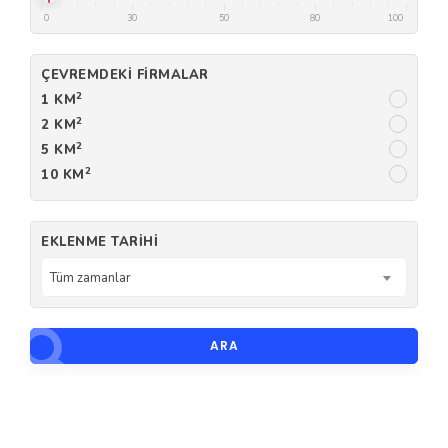
0
30
50
80
100
ÇEVREMDEKI FIRMALAR
2
1 KM
2
2 KM
2
5 KM
2
10 KM
EKLENME TARIHI
Tüm zamanlar
ARA