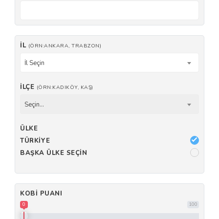
İL
(ÖRN:ANKARA, TRABZON)
İl Seçin
İLÇE
(ÖRN:KADIKÖY, KAŞ)
Seçin...
ÜLKE
TÜRKIYE
BAŞKA ÜLKE SEÇIN
KOBI PUANI
0
100