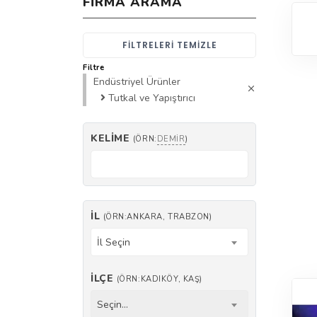
FIRMA ARAMA
FILTRELERI TEMIZLE
Filtre
Endüstriyel Ürünler
Tutkal ve Yapıştırıcı
KELIME
(ÖRN:
DEMIR
)
İL
(ÖRN:ANKARA, TRABZON)
İl Seçin
İLÇE
(ÖRN:KADIKÖY, KAŞ)
Seçin...