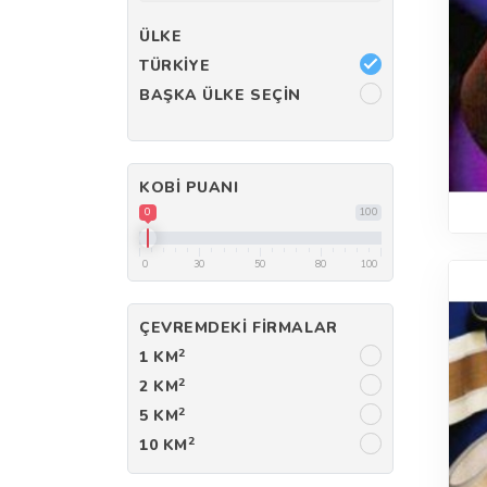
ÜLKE
TÜRKIYE
BAŞKA ÜLKE SEÇIN
KOBI PUANI
0
100
0
30
50
80
100
ÇEVREMDEKI FIRMALAR
2
1 KM
2
2 KM
2
5 KM
2
10 KM