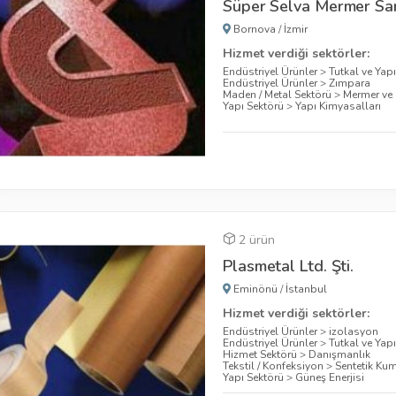
Süper Selva Mermer San.
Bornova
/
İzmir
Hizmet verdiği sektörler:
Endüstriyel Ürünler
>
Tutkal ve Yapış
Endüstriyel Ürünler
>
Zımpara
Maden / Metal Sektörü
>
Mermer ve 
Yapı Sektörü
>
Yapı Kimyasalları
2 ürün
Plasmetal Ltd. Şti.
Eminönü
/
İstanbul
Hizmet verdiği sektörler:
Endüstriyel Ürünler
>
izolasyon
Endüstriyel Ürünler
>
Tutkal ve Yapış
Hizmet Sektörü
>
Danışmanlık
Tekstil / Konfeksiyon
>
Sentetik Ku
Yapı Sektörü
>
Güneş Enerjisi