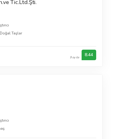
ve Tic.Ltd.Şti.
tırıcı
Doğal Taşlar
8.44
9 oy ile
tırıcı
maş