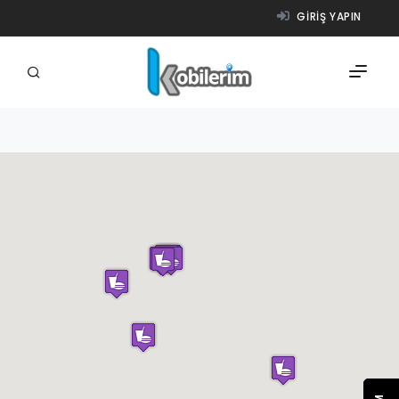
GIRIŞ YAPIN
FIRMALAR
ÜRÜNLER
NASIL ÇALIŞIR?
YARDIM