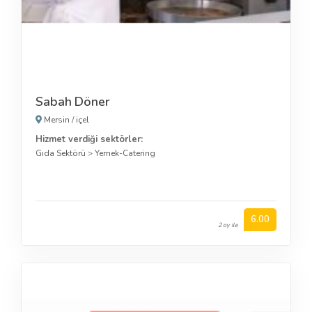
Sabah Döner
Mersin
/
içel
Hizmet verdiği sektörler:
Gıda Sektörü
>
Yemek-Catering
6.00
2 oy ile