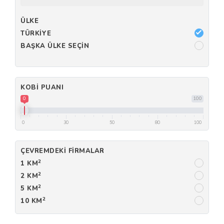
ÜLKE
TÜRKIYE
BAŞKA ÜLKE SEÇIN
KOBI PUANI
0
100
0
30
50
80
100
ÇEVREMDEKI FIRMALAR
2
1 KM
2
2 KM
2
5 KM
2
10 KM