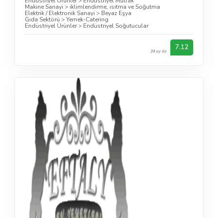
Endüstriyel Ürünler
>
Endüstriyel Mutfak
Makine Sanayi
>
iklimlendirme, ısıtma ve Soğutma
Elektrik / Elektronik Sanayi
>
Beyaz Eşya
Gıda Sektörü
>
Yemek-Catering
Endüstriyel Ürünler
>
Endüstriyel Soğutucular
7.12
34 oy ile