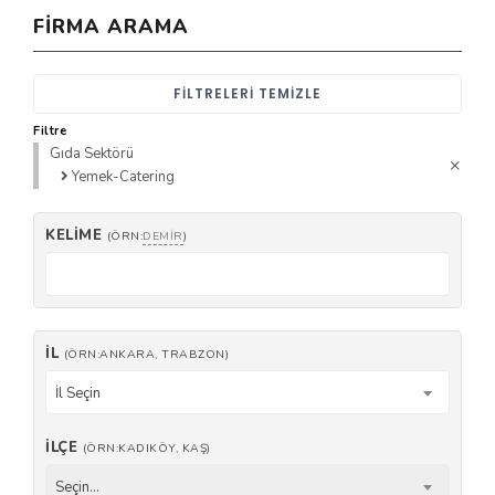
FIRMA ARAMA
FILTRELERI TEMIZLE
Filtre
Gıda Sektörü
Yemek-Catering
KELIME
(ÖRN:
DEMIR
)
İL
(ÖRN:ANKARA, TRABZON)
İl Seçin
İLÇE
(ÖRN:KADIKÖY, KAŞ)
Seçin...