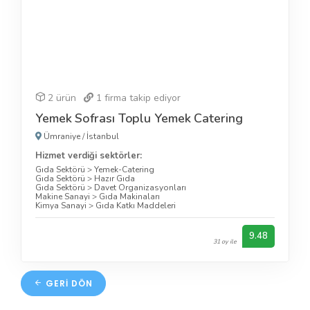
2 ürün
1
firma takip ediyor
Yemek Sofrası Toplu Yemek Catering
Ümraniye
/
İstanbul
Hizmet verdiği sektörler:
Gıda Sektörü
>
Yemek-Catering
Gıda Sektörü
>
Hazır Gıda
Gıda Sektörü
>
Davet Organizasyonları
Makine Sanayi
>
Gıda Makinaları
Kimya Sanayi
>
Gıda Katkı Maddeleri
9.48
31 oy ile
GERI DÖN