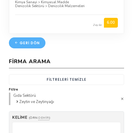
Kimya Sanayi
>
Kimyasal Madde
Denizcilik Sektörü
>
Denizcilik Malzemeleri
6.00
2 oy ile
GERI DÖN
FIRMA ARAMA
FILTRELERI TEMIZLE
Filtre
Gıda Sektörü
Zeytin ve Zeytinyağı
KELIME
(ÖRN:
DEMIR
)