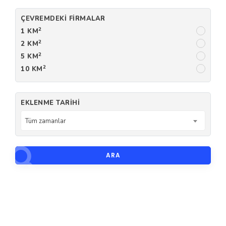
ÇEVREMDEKI FIRMALAR
2
1 KM
2
2 KM
2
5 KM
2
10 KM
EKLENME TARIHI
Tüm zamanlar
ARA