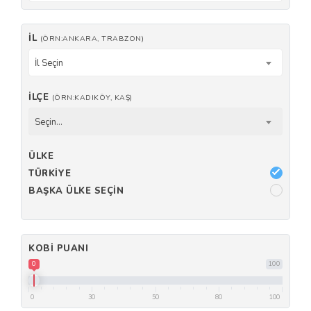
İL
(ÖRN:ANKARA, TRABZON)
İl Seçin
İLÇE
(ÖRN:KADIKÖY, KAŞ)
Seçin...
ÜLKE
TÜRKIYE
BAŞKA ÜLKE SEÇIN
KOBI PUANI
0
100
0
30
50
80
100