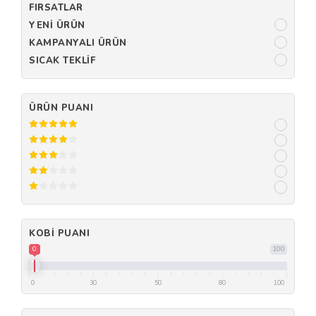
FIRSATLAR
YENI ÜRÜN
KAMPANYALI ÜRÜN
SICAK TEKLIF
ÜRÜN PUANI
KOBI PUANI
0
100
0
30
50
80
100