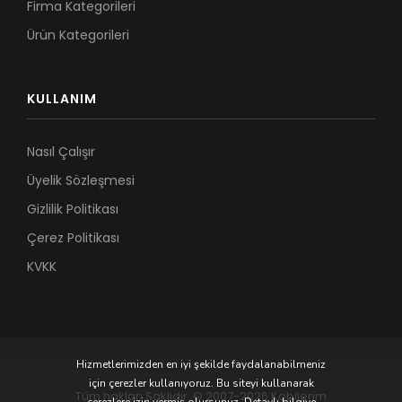
Firma Kategorileri
Ürün Kategorileri
KULLANIM
Nasıl Çalışır
Üyelik Sözleşmesi
Gizlilik Politikası
Çerez Politikası
KVKK
Hizmetlerimizden en iyi şekilde faydalanabilmeniz
için çerezler kullanıyoruz. Bu siteyi kullanarak
Tüm hakları Saklıdır. © 2007-2026 Kobilerim