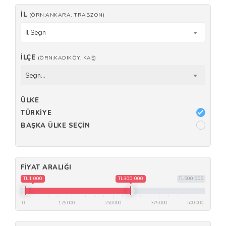
İL
(ÖRN:ANKARA, TRABZON)
İl Seçin
İLÇE
(ÖRN:KADIKÖY, KAŞ)
Seçin...
ÜLKE
TÜRKIYE
BAŞKA ÜLKE SEÇIN
FIYAT ARALIĞI
TL1 000
TL300 000
TL500 000
0
125 000
250 000
375 000
500 000