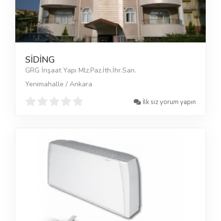
SİDİNG
GRG İnşaat Yapı Mlz.Paz.İth.İhr.San.
Yenimahalle / Ankara
İlk siz yorum yapın