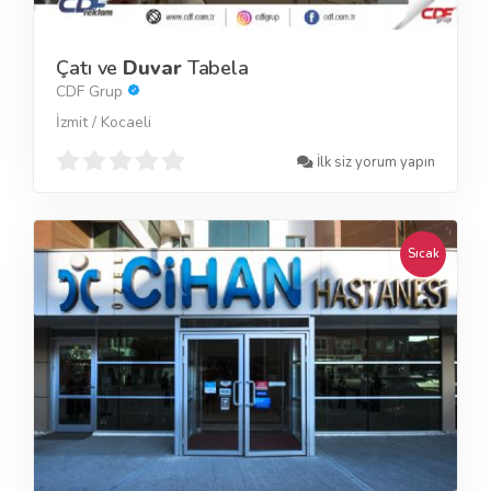
Çatı ve
Duvar
Tabela
CDF Grup
İzmit / Kocaeli
İlk siz yorum yapın
Sıcak