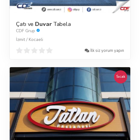
Çatı ve
Duvar
Tabela
CDF Grup
İzmit / Kocaeli
İlk siz yorum yapın
Sıcak