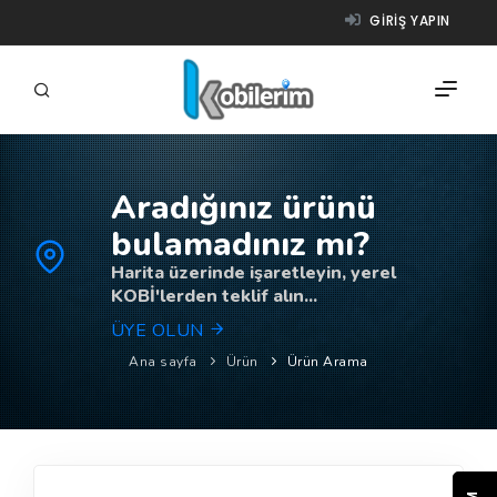
GIRIŞ YAPIN
Aradığınız ürünü
FIRMALAR
bulamadınız mı?
ÜRÜNLER
Harita üzerinde işaretleyin, yerel
KOBİ'lerden teklif alın...
NASIL ÇALIŞIR?
ÜYE OLUN
YARDIM
Ana sayfa
Ürün
Ürün Arama