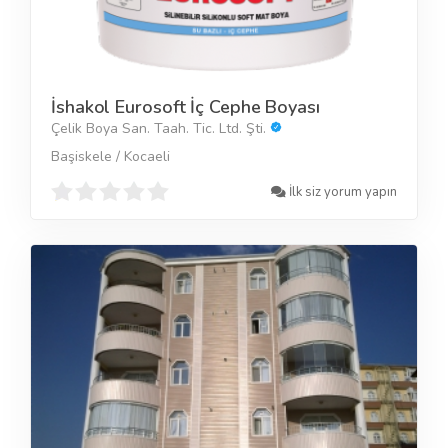
İshakol Eurosoft İç Cephe Boyası
Çelik Boya San. Taah. Tic. Ltd. Şti.
Başiskele / Kocaeli
İlk siz yorum yapın