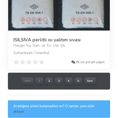
ISILSIVA perlitli ısı yalıtım sıvası
Hasgin İnş. San. ve Tic. Ltd. Şti.
Sultanbeyli / İstanbul
İlk siz yorum yapın
Geri
1
2
3
4
5
İleri
Aradığınız ürünü bulamadınız mı? O zaman, yeni ürün
ekleyin