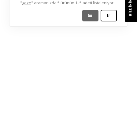
BILDIRIM
"
geze
" aramanızda 5 ürünün 1–5 adeti listeleniyor