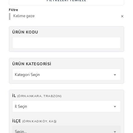
Filtre
Kelime geze
ÜRÜN KODU
ÜRÜN KATEGORISI
Kategori Seçin
İL
(ÖRN:ANKARA, TRABZON)
İl Seçin
İLÇE
(ÖRN:KADIKÖY, KAŞ)
Seçin...