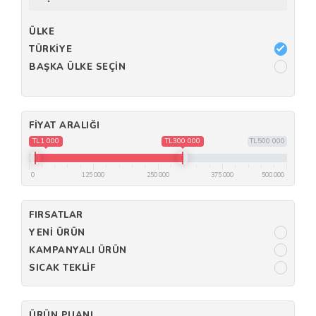
ÜLKE
TÜRKIYE
BAŞKA ÜLKE SEÇIN
FIYAT ARALIĞI
TL1 000
TL300 000
TL500 000
0
125 000
250 000
375 000
500 000
FIRSATLAR
YENI ÜRÜN
KAMPANYALI ÜRÜN
SICAK TEKLIF
ÜRÜN PUANI