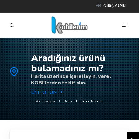
GIRIŞ YAPIN
Aradığınız ürünü
FIRMALAR
bulamadınız mı?
ÜRÜNLER
Harita üzerinde işaretleyin, yerel
KOBİ'lerden teklif alın...
NASIL ÇALIŞIR?
ÜYE OLUN
YARDIM
Ana sayfa
Ürün
Ürün Arama