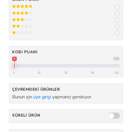
KOBI PUANI
0
100
0
30
50
80
100
ÇEVREMDEKI ÜRÜNLER
Bunun için
üye girişi
yapmanız gerekiyor
SÜRELI ÜRÜN