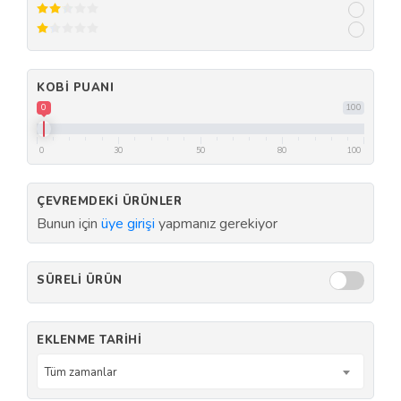
KOBI PUANI
0
100
0
30
50
80
100
ÇEVREMDEKI ÜRÜNLER
Bunun için
üye girişi
yapmanız gerekiyor
SÜRELI ÜRÜN
EKLENME TARIHI
Tüm zamanlar