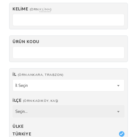
KELIME
(ÖRN:
KLIMA
)
ÜRÜN KODU
İL
(ÖRN:ANKARA, TRABZON)
İl Seçin
İLÇE
(ÖRN:KADIKÖY, KAŞ)
Seçin...
ÜLKE
TÜRKIYE