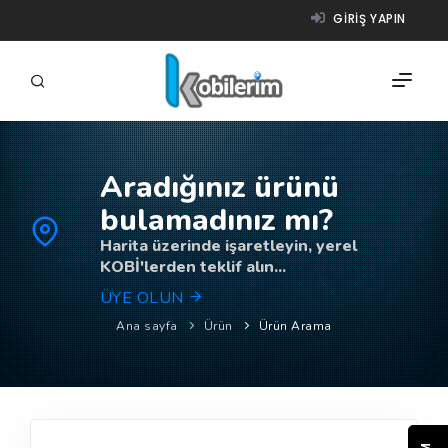
GIRIŞ YAPIN
Aradığınız ürünü
FIRMALAR
bulamadınız mı?
ÜRÜNLER
Harita üzerinde işaretleyin, yerel
KOBİ'lerden teklif alın...
NASIL ÇALIŞIR?
ÜYE OLUN
YARDIM
Ana sayfa
Ürün
Ürün Arama