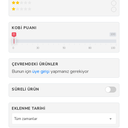
KOBI PUANI
0
100
0
30
50
80
100
ÇEVREMDEKI ÜRÜNLER
Bunun için
üye girişi
yapmanız gerekiyor
SÜRELI ÜRÜN
EKLENME TARIHI
Tüm zamanlar