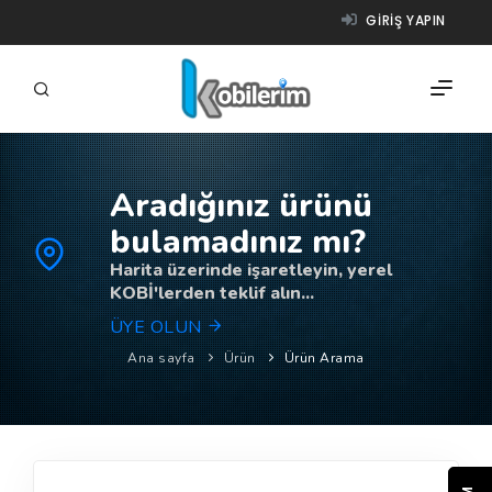
GIRIŞ YAPIN
Aradığınız ürünü
FIRMALAR
bulamadınız mı?
ÜRÜNLER
Harita üzerinde işaretleyin, yerel
KOBİ'lerden teklif alın...
NASIL ÇALIŞIR?
ÜYE OLUN
YARDIM
Ana sayfa
Ürün
Ürün Arama