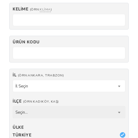
KELIME
(ÖRN:
KLIMA
)
ÜRÜN KODU
İL
(ÖRN:ANKARA, TRABZON)
İl Seçin
İLÇE
(ÖRN:KADIKÖY, KAŞ)
Seçin...
ÜLKE
TÜRKIYE