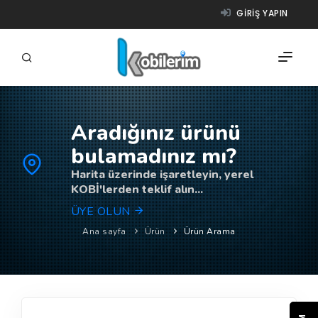
GIRIŞ YAPIN
Aradığınız ürünü
FIRMALAR
bulamadınız mı?
ÜRÜNLER
Harita üzerinde işaretleyin, yerel
KOBİ'lerden teklif alın...
NASIL ÇALIŞIR?
ÜYE OLUN
YARDIM
Ana sayfa
Ürün
Ürün Arama