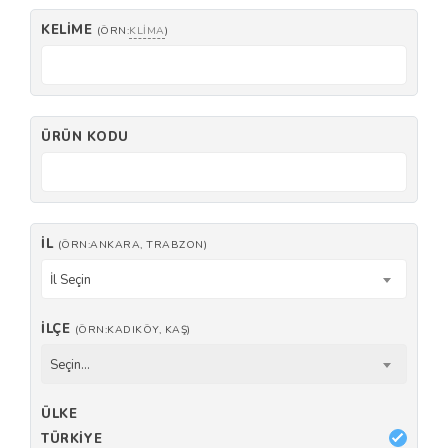
KELIME
(ÖRN:
KLIMA
)
ÜRÜN KODU
İL
(ÖRN:ANKARA, TRABZON)
İl Seçin
İLÇE
(ÖRN:KADIKÖY, KAŞ)
Seçin...
ÜLKE
TÜRKIYE