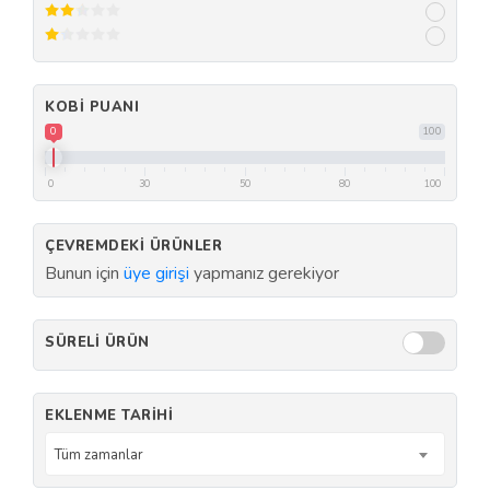
KOBI PUANI
0
100
0
30
50
80
100
ÇEVREMDEKI ÜRÜNLER
Bunun için
üye girişi
yapmanız gerekiyor
SÜRELI ÜRÜN
EKLENME TARIHI
Tüm zamanlar