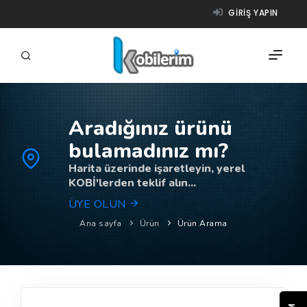
GIRIŞ YAPIN
Aradığınız ürünü
FIRMALAR
bulamadınız mı?
ÜRÜNLER
Harita üzerinde işaretleyin, yerel
KOBİ'lerden teklif alın...
NASIL ÇALIŞIR?
ÜYE OLUN
YARDIM
Ana sayfa
Ürün
Ürün Arama