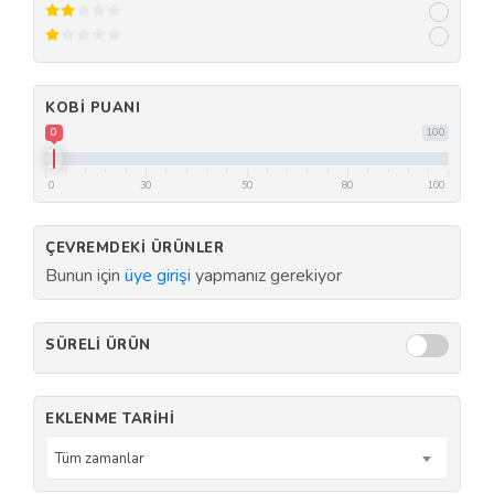
KOBI PUANI
0
100
0
30
50
80
100
ÇEVREMDEKI ÜRÜNLER
Bunun için
üye girişi
yapmanız gerekiyor
SÜRELI ÜRÜN
EKLENME TARIHI
Tüm zamanlar