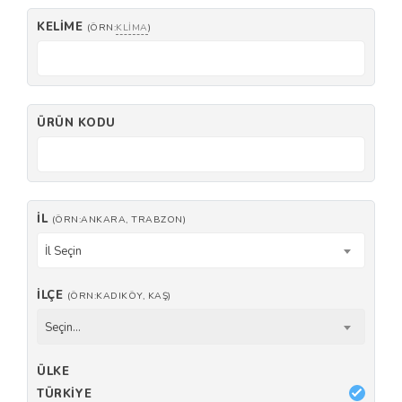
KELIME
(ÖRN:
KLIMA
)
ÜRÜN KODU
İL
(ÖRN:ANKARA, TRABZON)
İl Seçin
İLÇE
(ÖRN:KADIKÖY, KAŞ)
Seçin...
ÜLKE
TÜRKIYE