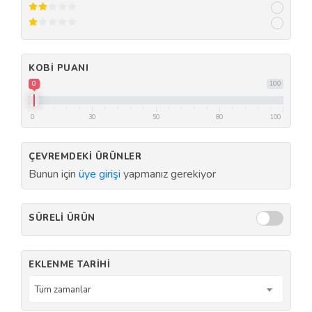
KOBI PUANI
0
100
0
30
50
80
100
ÇEVREMDEKI ÜRÜNLER
Bunun için
üye girişi
yapmanız gerekiyor
SÜRELI ÜRÜN
EKLENME TARIHI
Tüm zamanlar