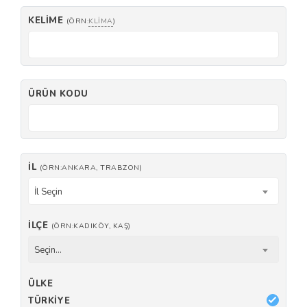
KELIME
(ÖRN:
KLIMA
)
ÜRÜN KODU
İL
(ÖRN:ANKARA, TRABZON)
İl Seçin
İLÇE
(ÖRN:KADIKÖY, KAŞ)
Seçin...
ÜLKE
TÜRKIYE