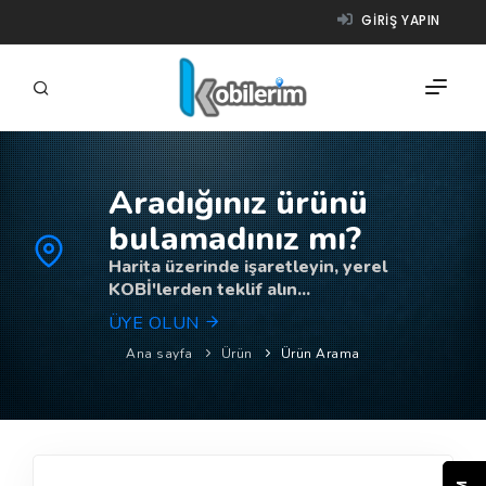
GIRIŞ YAPIN
Aradığınız ürünü
FIRMALAR
bulamadınız mı?
ÜRÜNLER
Harita üzerinde işaretleyin, yerel
KOBİ'lerden teklif alın...
NASIL ÇALIŞIR?
ÜYE OLUN
YARDIM
Ana sayfa
Ürün
Ürün Arama