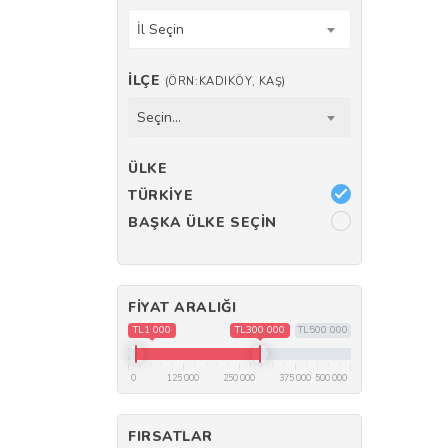
İl Seçin
İLÇE
(ÖRN:KADIKÖY, KAŞ)
Seçin...
ÜLKE
TÜRKIYE
BAŞKA ÜLKE SEÇIN
FIYAT ARALIĞI
TL1 000
TL300 000
TL500 000
0
125 000
250 000
375 000
500 000
FIRSATLAR