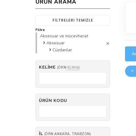
ÜRÜN ARAMA
FILTRELERI TEMIZLE
Filtre
Aksesuar ve mücevherat
Aksesuar
Cüzdanlar
Ar
KELIME
(ÖRN:
KLIMA
)
ÜRÜN KODU
İL
(ÖRN:ANKARA, TRABZON)