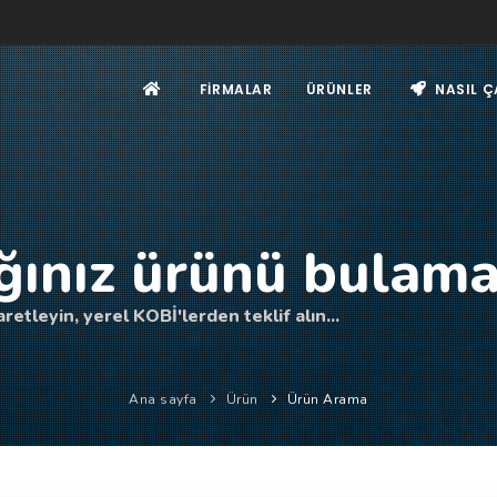
FIRMALAR
ÜRÜNLER
NASIL Ç
ğınız ürünü bulama
retleyin, yerel KOBİ'lerden teklif alın...
Ana sayfa
Ürün
Ürün Arama