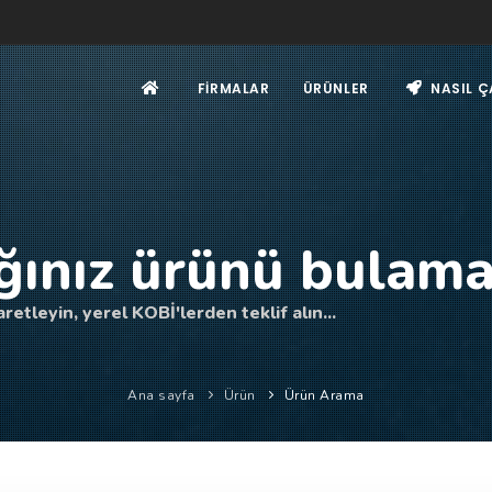
FIRMALAR
ÜRÜNLER
NASIL Ç
ğınız ürünü bulama
retleyin, yerel KOBİ'lerden teklif alın...
Ana sayfa
Ürün
Ürün Arama