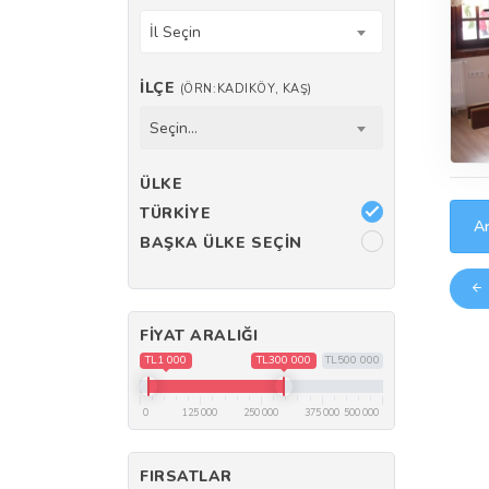
İl Seçin
İLÇE
(ÖRN:KADIKÖY, KAŞ)
Seçin...
ÜLKE
TÜRKIYE
Ar
BAŞKA ÜLKE SEÇIN
FIYAT ARALIĞI
TL1 000
TL300 000
TL500 000
0
125 000
250 000
375 000
500 000
FIRSATLAR