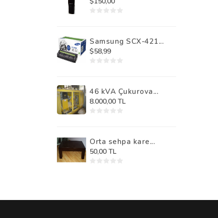
$150,00
Samsung SCX-421...
$58,99
46 kVA Çukurova...
8.000,00 TL
Orta sehpa kare...
50,00 TL