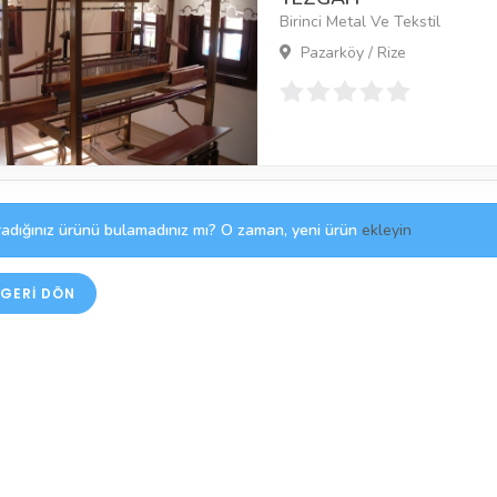
Birinci Metal Ve Tekstil
Pazarköy / Rize
adığınız ürünü bulamadınız mı? O zaman, yeni ürün
ekleyin
GERI DÖN