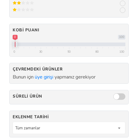
KOBI PUANI
0
100
0
30
50
80
100
ÇEVREMDEKI ÜRÜNLER
Bunun için
üye girişi
yapmanız gerekiyor
SÜRELI ÜRÜN
EKLENME TARIHI
Tüm zamanlar