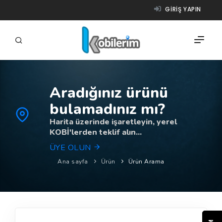
GIRIŞ YAPIN
Aradığınız ürünü
FIRMALAR
bulamadınız mı?
ÜRÜNLER
Harita üzerinde işaretleyin, yerel
KOBİ'lerden teklif alın...
NASIL ÇALIŞIR?
ÜYE OLUN
YARDIM
Ana sayfa
Ürün
Ürün Arama