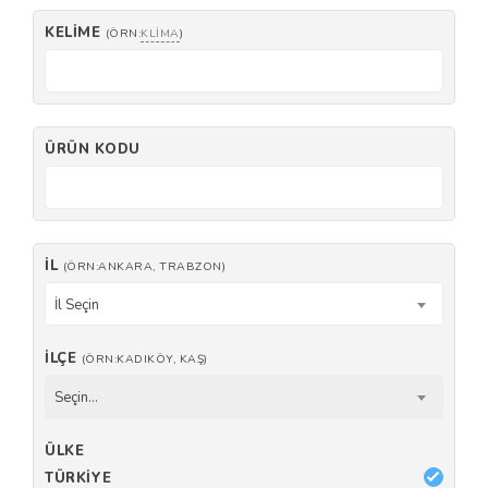
KELIME
(ÖRN:
KLIMA
)
ÜRÜN KODU
İL
(ÖRN:ANKARA, TRABZON)
İl Seçin
İLÇE
(ÖRN:KADIKÖY, KAŞ)
Seçin...
ÜLKE
TÜRKIYE