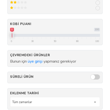
KOBI PUANI
0
100
0
30
50
80
100
ÇEVREMDEKI ÜRÜNLER
Bunun için
üye girişi
yapmanız gerekiyor
SÜRELI ÜRÜN
EKLENME TARIHI
Tüm zamanlar