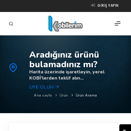
GIRIŞ YAPIN
Aradığınız ürünü
FIRMALAR
bulamadınız mı?
ÜRÜNLER
Harita üzerinde işaretleyin, yerel
KOBİ'lerden teklif alın...
NASIL ÇALIŞIR?
ÜYE OLUN
YARDIM
Ana sayfa
Ürün
Ürün Arama