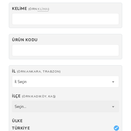
KELIME
(ÖRN:
KLIMA
)
ÜRÜN KODU
İL
(ÖRN:ANKARA, TRABZON)
İl Seçin
İLÇE
(ÖRN:KADIKÖY, KAŞ)
Seçin...
ÜLKE
TÜRKIYE