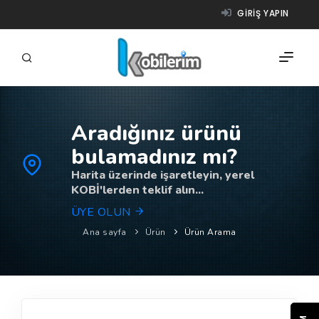
GIRIŞ YAPIN
Aradığınız ürünü
FIRMALAR
bulamadınız mı?
ÜRÜNLER
Harita üzerinde işaretleyin, yerel
KOBİ'lerden teklif alın...
NASIL ÇALIŞIR?
ÜYE OLUN
YARDIM
Ana sayfa
Ürün
Ürün Arama