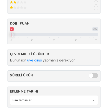
KOBI PUANI
0
100
0
30
50
80
100
ÇEVREMDEKI ÜRÜNLER
Bunun için
üye girişi
yapmanız gerekiyor
SÜRELI ÜRÜN
EKLENME TARIHI
Tüm zamanlar