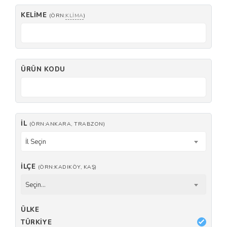
KELIME
(ÖRN:
KLIMA
)
ÜRÜN KODU
İL
(ÖRN:ANKARA, TRABZON)
İl Seçin
İLÇE
(ÖRN:KADIKÖY, KAŞ)
Seçin...
ÜLKE
TÜRKIYE