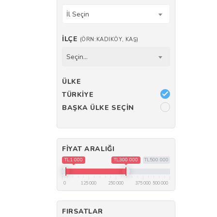
İl Seçin
İLÇE
(ÖRN:KADIKÖY, KAŞ)
Seçin...
ÜLKE
TÜRKIYE
BAŞKA ÜLKE SEÇIN
FIYAT ARALIĞI
TL1 000
TL300 000
TL500 000
0
125 000
250 000
375 000
500 000
FIRSATLAR