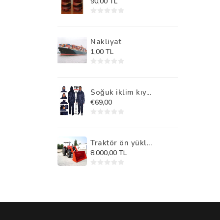
90,00 TL
Nakliyat
1,00 TL
Soğuk iklim kıy...
€69,00
Traktör ön yükl...
8.000,00 TL