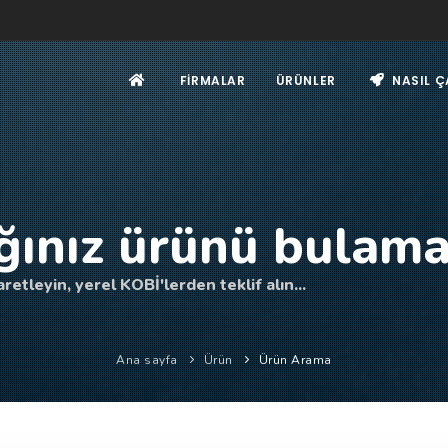
FIRMALAR
ÜRÜNLER
NASIL Ç
ğınız ürünü bulama
retleyin, yerel KOBİ'lerden teklif alın...
Ana sayfa
Ürün
Ürün Arama