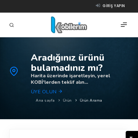
GIRIŞ YAPIN
Aradığınız ürünü
FIRMALAR
bulamadınız mı?
ÜRÜNLER
Harita üzerinde işaretleyin, yerel
KOBİ'lerden teklif alın...
NASIL ÇALIŞIR?
ÜYE OLUN
YARDIM
Ana sayfa
Ürün
Ürün Arama