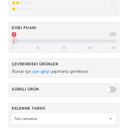
KOBI PUANI
0
100
0
30
50
80
100
ÇEVREMDEKI ÜRÜNLER
Bunun için
üye girişi
yapmanız gerekiyor
SÜRELI ÜRÜN
EKLENME TARIHI
Tüm zamanlar