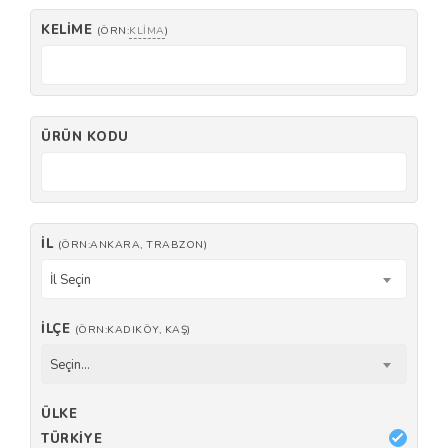
KELIME
(ÖRN:
KLIMA
)
ÜRÜN KODU
İL
(ÖRN:ANKARA, TRABZON)
İl Seçin
İLÇE
(ÖRN:KADIKÖY, KAŞ)
Seçin...
ÜLKE
TÜRKIYE