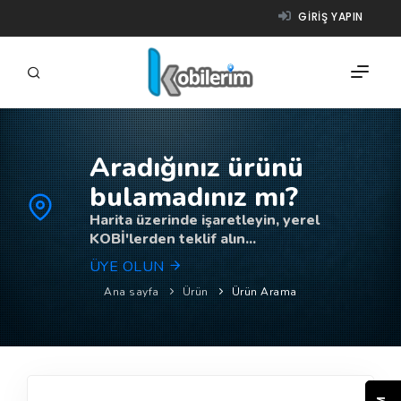
GIRIŞ YAPIN
Aradığınız ürünü
FIRMALAR
bulamadınız mı?
ÜRÜNLER
Harita üzerinde işaretleyin, yerel
KOBİ'lerden teklif alın...
NASIL ÇALIŞIR?
ÜYE OLUN
YARDIM
Ana sayfa
Ürün
Ürün Arama