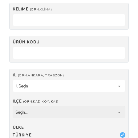
KELIME
(ÖRN:
KLIMA
)
ÜRÜN KODU
İL
(ÖRN:ANKARA, TRABZON)
İl Seçin
İLÇE
(ÖRN:KADIKÖY, KAŞ)
Seçin...
ÜLKE
TÜRKIYE