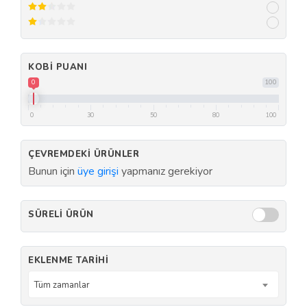
KOBI PUANI
0
100
0
30
50
80
100
ÇEVREMDEKI ÜRÜNLER
Bunun için
üye girişi
yapmanız gerekiyor
SÜRELI ÜRÜN
EKLENME TARIHI
Tüm zamanlar