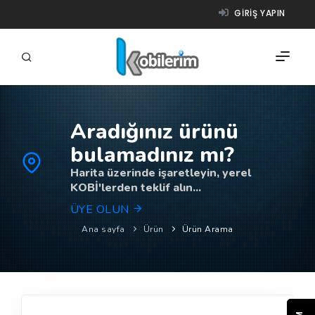
GIRIŞ YAPIN
Aradığınız ürünü
FIRMALAR
bulamadınız mı?
ÜRÜNLER
Harita üzerinde işaretleyin, yerel
KOBİ'lerden teklif alın...
NASIL ÇALIŞIR?
ÜYE OLUN
YARDIM
Ana sayfa
Ürün
Ürün Arama