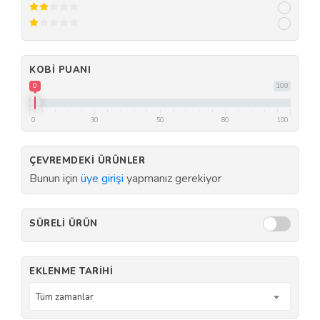
KOBI PUANI
0
100
0
30
50
80
100
ÇEVREMDEKI ÜRÜNLER
Bunun için
üye girişi
yapmanız gerekiyor
SÜRELI ÜRÜN
EKLENME TARIHI
Tüm zamanlar