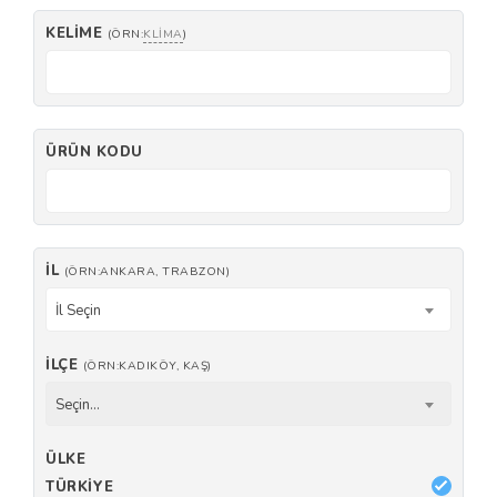
KELIME
(ÖRN:
KLIMA
)
ÜRÜN KODU
İL
(ÖRN:ANKARA, TRABZON)
İl Seçin
İLÇE
(ÖRN:KADIKÖY, KAŞ)
Seçin...
ÜLKE
TÜRKIYE