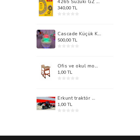
4265 Suzuki GZ ...
340,00 TL
Cascade Küçük K...
500,00 TL
Ofis ve okul mo...
1,00 TL
Erkunt traktör ...
1,00 TL