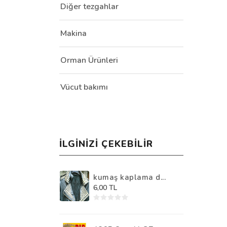
Diğer tezgahlar
Makina
Orman Ürünleri
Vücut bakımı
İLGINIZI ÇEKEBILIR
kumaş kaplama d...
6,00 TL