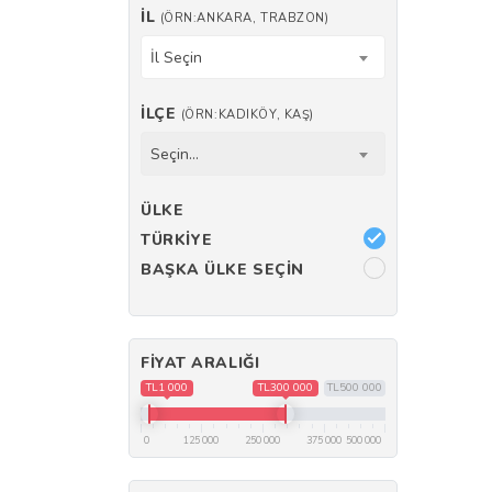
İL
(ÖRN:ANKARA, TRABZON)
İl Seçin
İLÇE
(ÖRN:KADIKÖY, KAŞ)
Seçin...
ÜLKE
TÜRKIYE
BAŞKA ÜLKE SEÇIN
FIYAT ARALIĞI
TL1 000
TL300 000
TL500 000
0
125 000
250 000
375 000
500 000