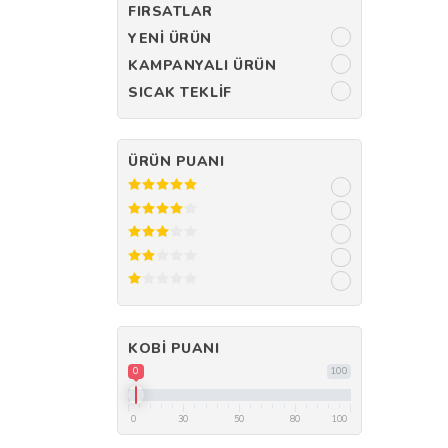
FIRSATLAR
YENI ÜRÜN
KAMPANYALI ÜRÜN
SICAK TEKLIF
ÜRÜN PUANI
KOBI PUANI
0
100
0
30
50
80
100