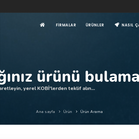
FIRMALAR
ÜRÜNLER
NASIL Ç
ğınız ürünü bulama
retleyin, yerel KOBİ'lerden teklif alın...
Ana sayfa
Ürün
Ürün Arama