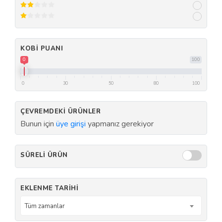
KOBI PUANI
0
100
0
30
50
80
100
ÇEVREMDEKI ÜRÜNLER
Bunun için
üye girişi
yapmanız gerekiyor
SÜRELI ÜRÜN
EKLENME TARIHI
Tüm zamanlar