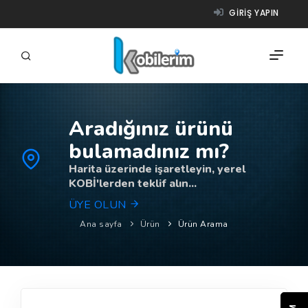
GIRIŞ YAPIN
Aradığınız ürünü
FIRMALAR
bulamadınız mı?
ÜRÜNLER
Harita üzerinde işaretleyin, yerel
KOBİ'lerden teklif alın...
NASIL ÇALIŞIR?
ÜYE OLUN
YARDIM
Ana sayfa
Ürün
Ürün Arama