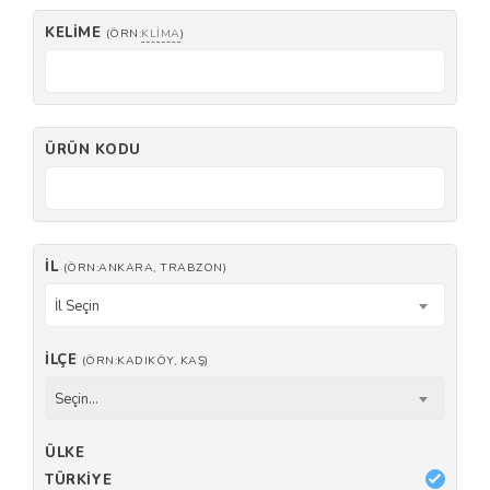
KELIME
(ÖRN:
KLIMA
)
ÜRÜN KODU
İL
(ÖRN:ANKARA, TRABZON)
İl Seçin
İLÇE
(ÖRN:KADIKÖY, KAŞ)
Seçin...
ÜLKE
TÜRKIYE