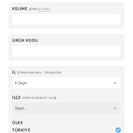
KELIME
(ÖRN:
KLIMA
)
ÜRÜN KODU
İL
(ÖRN:ANKARA, TRABZON)
İl Seçin
İLÇE
(ÖRN:KADIKÖY, KAŞ)
Seçin...
ÜLKE
TÜRKIYE