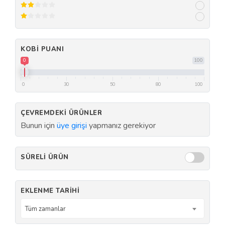
KOBI PUANI
0
100
0
30
50
80
100
ÇEVREMDEKI ÜRÜNLER
Bunun için
üye girişi
yapmanız gerekiyor
SÜRELI ÜRÜN
EKLENME TARIHI
Tüm zamanlar