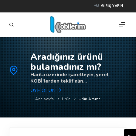
GIRIŞ YAPIN
Aradığınız ürünü
FIRMALAR
bulamadınız mı?
ÜRÜNLER
Harita üzerinde işaretleyin, yerel
KOBİ'lerden teklif alın...
NASIL ÇALIŞIR?
ÜYE OLUN
YARDIM
Ana sayfa
Ürün
Ürün Arama