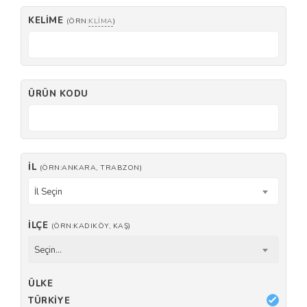
KELIME
(ÖRN:
KLIMA
)
ÜRÜN KODU
İL
(ÖRN:ANKARA, TRABZON)
İl Seçin
İLÇE
(ÖRN:KADIKÖY, KAŞ)
Seçin...
ÜLKE
TÜRKIYE