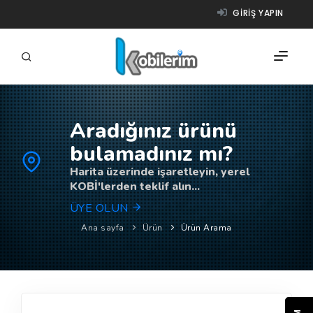
GIRIŞ YAPIN
Aradığınız ürünü
FIRMALAR
bulamadınız mı?
ÜRÜNLER
Harita üzerinde işaretleyin, yerel
KOBİ'lerden teklif alın...
NASIL ÇALIŞIR?
ÜYE OLUN
YARDIM
Ana sayfa
Ürün
Ürün Arama