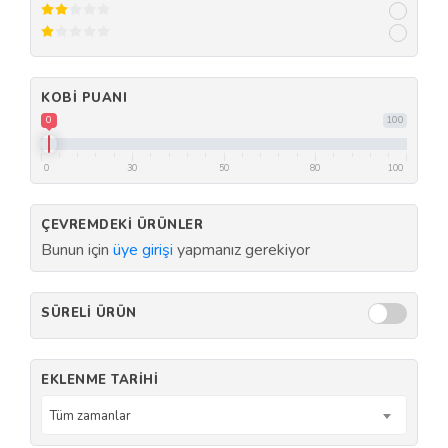
KOBI PUANI
0
100
0
30
50
80
100
ÇEVREMDEKI ÜRÜNLER
Bunun için
üye girişi
yapmanız gerekiyor
SÜRELI ÜRÜN
EKLENME TARIHI
Tüm zamanlar