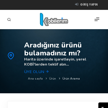
GIRIŞ YAPIN
Aradığınız ürünü
FIRMALAR
bulamadınız mı?
ÜRÜNLER
Harita üzerinde işaretleyin, yerel
KOBİ'lerden teklif alın...
NASIL ÇALIŞIR?
ÜYE OLUN
YARDIM
Ana sayfa
Ürün
Ürün Arama