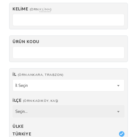
KELIME
(ÖRN:
KLIMA
)
ÜRÜN KODU
İL
(ÖRN:ANKARA, TRABZON)
İl Seçin
İLÇE
(ÖRN:KADIKÖY, KAŞ)
Seçin...
ÜLKE
TÜRKIYE