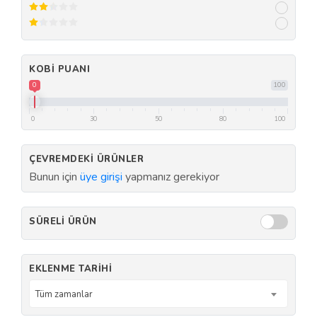
KOBI PUANI
0
100
0
30
50
80
100
ÇEVREMDEKI ÜRÜNLER
Bunun için
üye girişi
yapmanız gerekiyor
SÜRELI ÜRÜN
EKLENME TARIHI
Tüm zamanlar