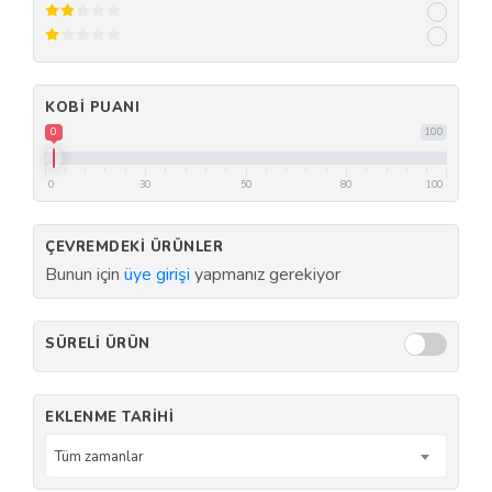
KOBI PUANI
0
100
0
30
50
80
100
ÇEVREMDEKI ÜRÜNLER
Bunun için
üye girişi
yapmanız gerekiyor
SÜRELI ÜRÜN
EKLENME TARIHI
Tüm zamanlar