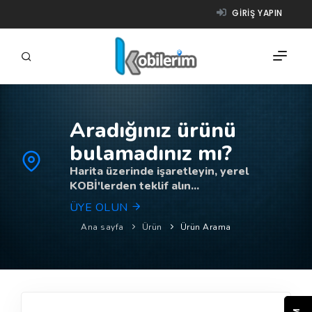
GIRIŞ YAPIN
Aradığınız ürünü
FIRMALAR
bulamadınız mı?
ÜRÜNLER
Harita üzerinde işaretleyin, yerel
KOBİ'lerden teklif alın...
NASIL ÇALIŞIR?
ÜYE OLUN
YARDIM
Ana sayfa
Ürün
Ürün Arama