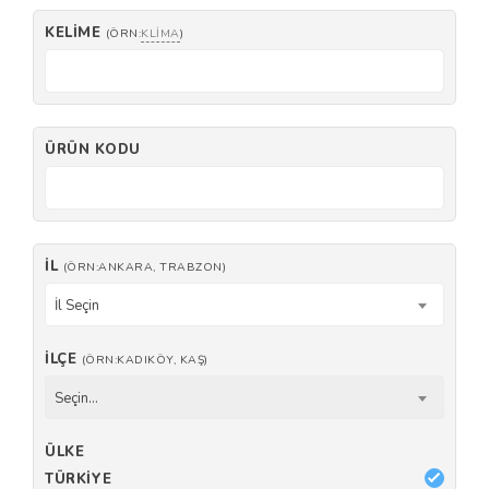
KELIME
(ÖRN:
KLIMA
)
ÜRÜN KODU
İL
(ÖRN:ANKARA, TRABZON)
İl Seçin
İLÇE
(ÖRN:KADIKÖY, KAŞ)
Seçin...
ÜLKE
TÜRKIYE