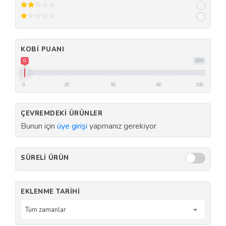
KOBI PUANI
0
100
0
30
50
80
100
ÇEVREMDEKI ÜRÜNLER
Bunun için
üye girişi
yapmanız gerekiyor
SÜRELI ÜRÜN
EKLENME TARIHI
Tüm zamanlar