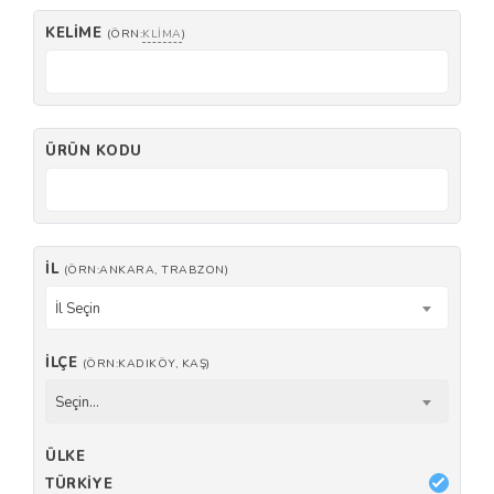
KELIME
(ÖRN:
KLIMA
)
ÜRÜN KODU
İL
(ÖRN:ANKARA, TRABZON)
İl Seçin
İLÇE
(ÖRN:KADIKÖY, KAŞ)
Seçin...
ÜLKE
TÜRKIYE