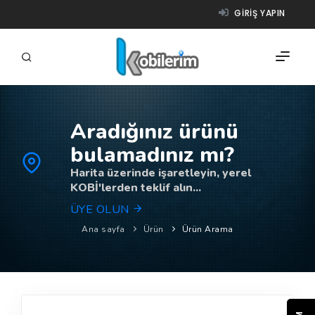
GIRIŞ YAPIN
Aradığınız ürünü
FIRMALAR
bulamadınız mı?
ÜRÜNLER
Harita üzerinde işaretleyin, yerel
KOBİ'lerden teklif alın...
NASIL ÇALIŞIR?
ÜYE OLUN
YARDIM
Ana sayfa
Ürün
Ürün Arama