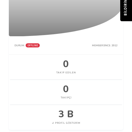
BILDIRIM
OFFLINE
DURUM:
MEMBER SINCE:
2012
0
TAKIP EDILEN
0
TAKIPÇI
3 B
PROFIL GÖSTERIM