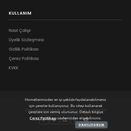
KULLANIM
Nasıl Çalışır
Üyelik Sözleşmesi
Gizlilik Politikası
Çerez Politikası
KVKK
Hizmetlerimizden en iyi şekilde faydalanabilmeniz
için çerezler kullanıyoruz. Bu siteyi kullanarak
Tüm hakları Saklıdır. © 2007-2026 Kobilerim
çerezlere izin vermiş olursunuz. Detaylı bilgiye
Çerez Politikası
sayfamızdan erişebilirsiniz.
ONAYLIYORUM