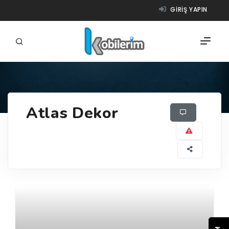
GIRIŞ YAPIN
FIRMALAR
Atlas Dekor
ÜRÜNLER
NASIL ÇALIŞIR?
YARDIM