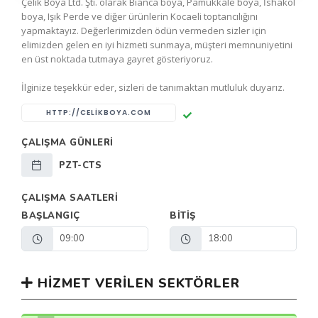
Çelik Boya Ltd. Şti. olarak Bianca boya, Pamukkale boya, İshakol
boya, Işık Perde ve diğer ürünlerin Kocaeli toptancılığını
yapmaktayız. Değerlerimizden ödün vermeden sizler için
elimizden gelen en iyi hizmeti sunmaya, müşteri memnuniyetini
en üst noktada tutmaya gayret gösteriyoruz.
İlginize teşekkür eder, sizleri de tanımaktan mutluluk duyarız.
HTTP://CELIKBOYA.COM
ÇALIŞMA GÜNLERI
PZT-CTS
ÇALIŞMA SAATLERI
BAŞLANGIÇ
BITIŞ
09:00
18:00
HIZMET VERILEN SEKTÖRLER