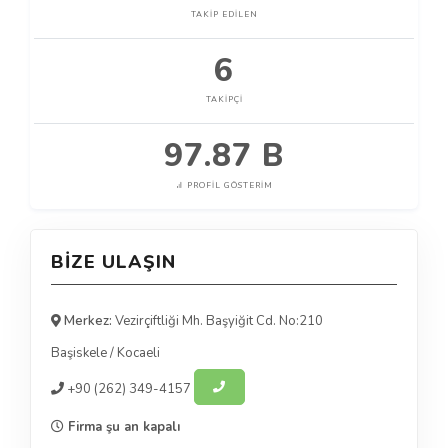
TAKIP EDILEN
6
TAKIPÇI
97.87 B
PROFIL GÖSTERIM
BIZE ULAŞIN
Merkez:
Vezirçiftliği Mh. Başyiğit Cd. No:210
Başiskele
/
Kocaeli
+90
(262) 349-4157
Firma şu an kapalı