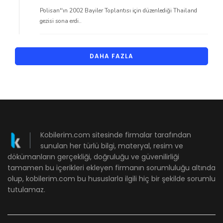
Polisan''ın 2002 Bayiler Toplantısı için düzenlediği Thailand
gezisi sona erdi..
DAHA FAZLA
Kobilerim.com sitesinde firmalar tarafından
sunulan her türlü bilgi, materyal, resim ve
dökümanların gerçekliği, doğruluğu ve güvenilirliği
tamamen bu içerikleri ekleyen firmanın sorumluluğu altında
olup, kobilerim.com bu hususlarla ilgili hiç bir şekilde sorumlu
tutulamaz.