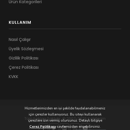
Ürün Kategorileri
KULLANIM
Nasıl Çalışır
Üyelik Sözleşmesi
Gizlilik Politikası
Çerez Politikası
KVKK
Hizmetlerimizden en iyi şekilde faydalanabilmeniz
için çerezler kullanıyoruz. Bu siteyi kullanarak
Tüm hakları Saklıdır. © 2007-2026 Kobilerim
çerezlere izin vermiş olursunuz. Detaylı bilgiye
Çerez Politikası
sayfamızdan erişebilirsiniz.