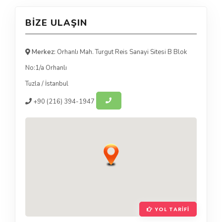
BIZE ULAŞIN
Merkez:
Orhanlı Mah. Turgut Reis Sanayi Sitesi B Blok
No:1/a Orhanlı
Tuzla
/
İstanbul
+90
(216) 394-1947
YOL TARIFI