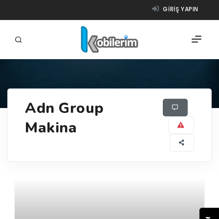
GIRIŞ YAPIN
FIRMALAR
Adn Group
ÜRÜNLER
Makina
NASIL ÇALIŞIR?
YARDIM