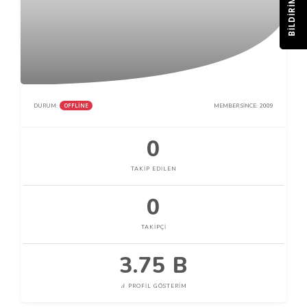
BILDIRIM
OFFLINE
DURUM:
MEMBER SINCE:
2009
0
TAKIP EDILEN
0
TAKIPÇI
3.75 B
PROFIL GÖSTERIM